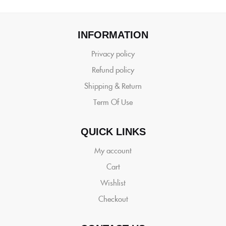
INFORMATION
Privacy policy
Refund policy
Shipping & Return
Term Of Use
QUICK LINKS
My account
Cart
Wishlist
Checkout