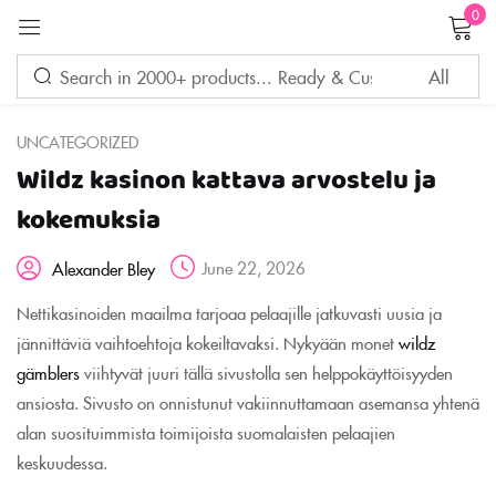
0
Sign in
UNCATEGORIZED
Wildz kasinon kattava arvostelu ja
Remember me
Lost password?
kokemuksia
June 22, 2026
Alexander Bley
LOG IN
Nettikasinoiden maailma tarjoaa pelaajille jatkuvasti uusia ja
jännittäviä vaihtoehtoja kokeiltavaksi. Nykyään monet
wildz
CREATE AN ACCOUNT
gämblers
viihtyvät juuri tällä sivustolla sen helppokäyttöisyyden
ansiosta. Sivusto on onnistunut vakiinnuttamaan asemansa yhtenä
alan suosituimmista toimijoista suomalaisten pelaajien
keskuudessa.