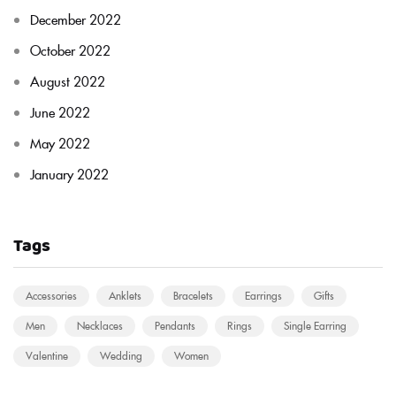
December 2022
October 2022
August 2022
June 2022
May 2022
January 2022
Tags
Accessories
Anklets
Bracelets
Earrings
Gifts
Men
Necklaces
Pendants
Rings
Single Earring
Valentine
Wedding
Women