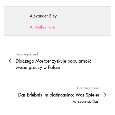
Alexander Bley
All Author Posts
Uncategorized
Dlaczego Mostbet zyskuje popularność
wśród graczy w Polsce
Uncategorized
Das Erlebnis im platincasino: Was Spieler
wissen sollten