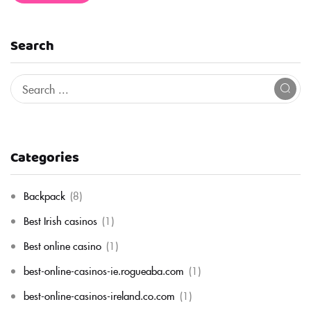
Search
Categories
Backpack
(8)
Best Irish casinos
(1)
Best online casino
(1)
best-online-casinos-ie.rogueaba.com
(1)
best-online-casinos-ireland.co.com
(1)