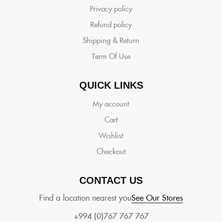
Privacy policy
Refund policy
Shipping & Return
Term Of Use
QUICK LINKS
My account
Cart
Wishlist
Checkout
CONTACT US
Find a location nearest you
See Our Stores
+994 (0)767 767 767