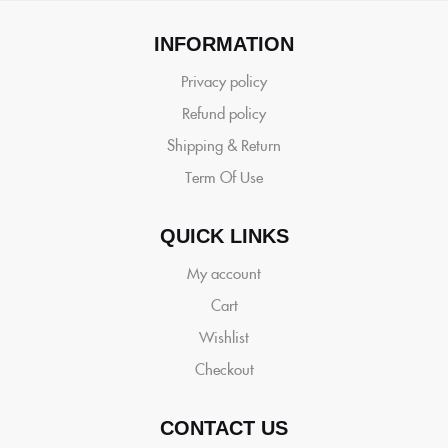
INFORMATION
Privacy policy
Refund policy
Shipping & Return
Term Of Use
QUICK LINKS
My account
Cart
Wishlist
Checkout
CONTACT US