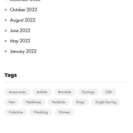
October 2022
August 2022
June 2022
May 2022
January 2022
Tags
Accessories
Anklets
Bracelets
Earrings
Gifts
Men
Necklaces
Pendants
Rings
Single Earring
Valentine
Wedding
Women