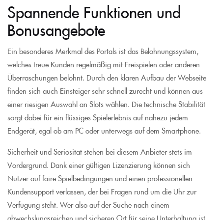
Spannende Funktionen und
Bonusangebote
Ein besonderes Merkmal des Portals ist das Belohnungssystem,
welches treue Kunden regelmäßig mit Freispielen oder anderen
Überraschungen belohnt. Durch den klaren Aufbau der Webseite
finden sich auch Einsteiger sehr schnell zurecht und können aus
einer riesigen Auswahl an Slots wählen. Die technische Stabilität
sorgt dabei für ein flüssiges Spielerlebnis auf nahezu jedem
Endgerät, egal ob am PC oder unterwegs auf dem Smartphone.
Sicherheit und Seriosität stehen bei diesem Anbieter stets im
Vordergrund. Dank einer gültigen Lizenzierung können sich
Nutzer auf faire Spielbedingungen und einen professionellen
Kundensupport verlassen, der bei Fragen rund um die Uhr zur
Verfügung steht. Wer also auf der Suche nach einem
abwechslungsreichen und sicheren Ort für seine Unterhaltung ist,