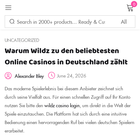
0
Sign in
UNCATEGORIZED
Warum Wildz zu den beliebtesten
Remember me
Lost password?
Online Casinos in Deutschland zählt
June 24, 2026
Alexander Bley
LOG IN
Das moderne Spielerlebnis bei diesem Anbieter zeichnet sich
durch seine Vielfalt aus. Für einen schnellen Zugriff auf Ihr Konto
CREATE AN ACCOUNT
nutzen Sie bitte den
wildz casino login
, um direkt in die Welt der
Spiele einzutauchen. Die Plattform hat sich durch eine intuitive
Bedienung einen hervorragenden Ruf bei vielen deutschen Spielern
erarbeitet.