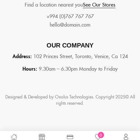
Find a location nearest you
See Our Stores
+994 (0)767 767 767
hello@domain.com
OUR COMPANY
Address:
102 Princes Street, Toronto, Venice, Ca 124
Hours:
9.30am – 6.30pm Monday to Friday
Designed & Developed by Oxolus Technologies. Copyright 2025© All
rights reserved.
0