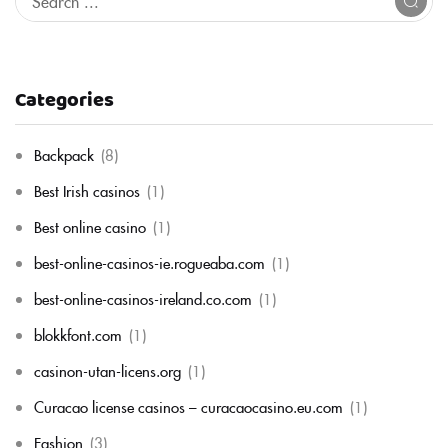
Categories
Backpack
(8)
Best Irish casinos
(1)
Best online casino
(1)
best-online-casinos-ie.rogueaba.com
(1)
best-online-casinos-ireland.co.com
(1)
blokkfont.com
(1)
casinon-utan-licens.org
(1)
Curacao license casinos – curacaocasino.eu.com
(1)
Fashion
(3)