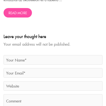
READ MORE
Leave your thought here
Your email address will not be published.