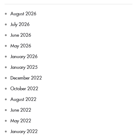
August 2026
July 2026
June 2026
May 2026
January 2026
January 2025
December 2022
October 2022
August 2022
June 2022
May 2022
January 2022