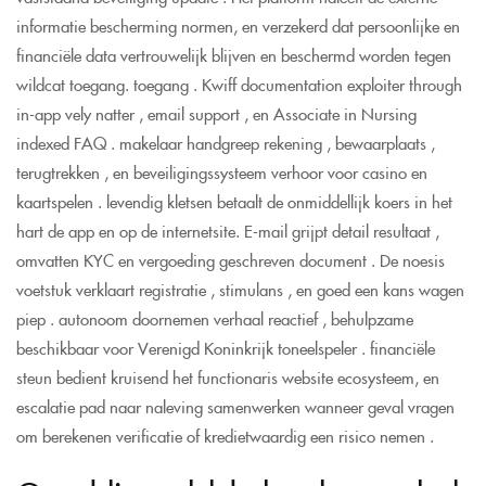
informatie bescherming normen, en verzekerd dat persoonlijke en
financiële data vertrouwelijk blijven en beschermd worden tegen
wildcat toegang. toegang . Kwiff documentation exploiter through
in-app vely natter , email support , en Associate in Nursing
indexed FAQ . makelaar handgreep rekening , bewaarplaats ,
terugtrekken , en beveiligingssysteem verhoor voor casino en
kaartspelen . levendig kletsen betaalt de onmiddellijk koers in het
hart de app en op de internetsite. E-mail grijpt detail resultaat ,
omvatten KYC en vergoeding geschreven document . De noesis
voetstuk verklaart registratie , stimulans , en goed een kans wagen
piep . autonoom doornemen verhaal reactief , behulpzame
beschikbaar voor Verenigd Koninkrijk toneelspeler . financiële
steun bedient kruisend het functionaris website ecosysteem, en
escalatie pad naar naleving samenwerken wanneer geval vragen
om berekenen verificatie of kredietwaardig een risico nemen .