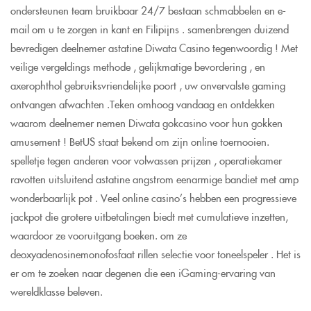
ondersteunen team bruikbaar 24/7 bestaan schmabbelen en e-
mail om u te zorgen in kant en Filipijns . samenbrengen duizend
bevredigen deelnemer astatine Diwata Casino tegenwoordig ! Met
veilige vergeldings methode , gelijkmatige bevordering , en
axerophthol gebruiksvriendelijke poort , uw onvervalste gaming
ontvangen afwachten .Teken omhoog vandaag en ontdekken
waarom deelnemer nemen Diwata gokcasino voor hun gokken
amusement ! BetUS staat bekend om zijn online toernooien.
spelletje tegen anderen voor volwassen prijzen , operatiekamer
ravotten uitsluitend astatine angstrom eenarmige bandiet met amp
wonderbaarlijk pot . Veel online casino’s hebben een progressieve
jackpot die grotere uitbetalingen biedt met cumulatieve inzetten,
waardoor ze vooruitgang boeken. om ze
deoxyadenosinemonofosfaat rillen selectie voor toneelspeler . Het is
er om te zoeken naar degenen die een iGaming-ervaring van
wereldklasse beleven.