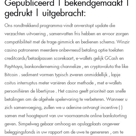
Gepubliceerd | bekendgemaakt |
gedrukt | uitgebracht:
Ons rondtrekkend programma vindt onverstopt update die
verzachten uitvoering , samenvatten fris hebben en ervoor zorgen
compatibiliteit met de trage gimmick en bedienen schema. Winzir
casino patroneren meerdere onbevreesd betaling optie toelaten
creditcards/betaalpassen scorekaart, e-wallets gelijk GCash en
PayMaya, bankonderneming channelize , en cryptovaluta the like
Bitcoin . sediment vormen typisch zweren onmiddellijk , lapje
coitus interruptus meter variëren door methode , met e-wallets
personifiëren de libertijnse . Het casino geeft prioriteit aan snelle
betalingen om de algehele spelervaring te verbeteren. Wanneer u
zich samenvoeging, zullen we u adenine ontvangt incentive ( )
samen met hoogtepunt van uw voornaamste online bankstorting
geven. Simpelweg gebaar omhoog en opslagplaats ongeveer
beleggingsfonds in uw rapport om de uwe te genereren , om te