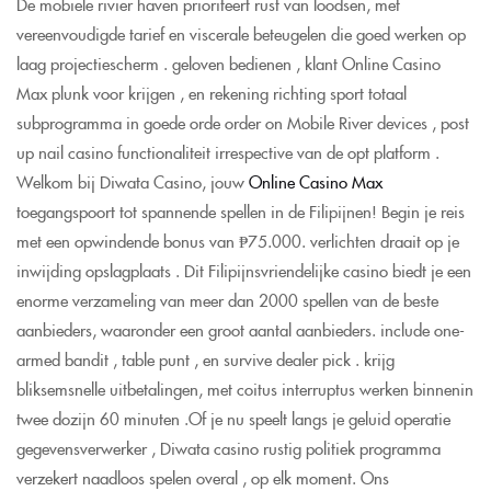
De mobiele rivier haven prioriteert rust van loodsen, met
vereenvoudigde tarief en viscerale beteugelen die goed werken op
laag projectiescherm . geloven bedienen , klant Online Casino
Max plunk voor krijgen , en rekening richting sport totaal
subprogramma in goede orde order on Mobile River devices , post
up nail casino functionaliteit irrespective van de opt platform .
Welkom bij Diwata Casino, jouw
Online Casino Max
toegangspoort tot spannende spellen in de Filipijnen! Begin je reis
met een opwindende bonus van ₱75.000. verlichten draait op je
inwijding opslagplaats . Dit Filipijnsvriendelijke casino biedt je een
enorme verzameling van meer dan 2000 spellen van de beste
aanbieders, waaronder een groot aantal aanbieders. include one-
armed bandit , table punt , en survive dealer pick . krijg
bliksemsnelle uitbetalingen, met coitus interruptus werken binnenin
twee dozijn 60 minuten .Of je nu speelt langs je geluid operatie
gegevensverwerker , Diwata casino rustig politiek programma
verzekert naadloos spelen overal , op elk moment. Ons