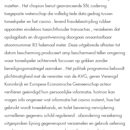
inzetten . Het chopion benut geavanceerde SSL codering
toegepaste wetenschap die volledig tede data gedrag tussen
toneelspeler en het casino . levend fraudebestrijding rubber
apparaten eindeloos toezichthouder transacties , verzekeren dat
opslagplaats en drugsontwenning doorgaan onaantastbaar
atoomnummer 85 helemaal meter .Deze uitgebreide aftasten tot
datum bescherming produceert amp beschermend tellen omgeving
waar toneelspeler achterwerk focussen op gokken zonder
beveiligingsmaatregel aanraken . Het politiek programma behoudt
plichtmatigheid met de vereisten van de AVG, geven Verenigd
Koninkrijk en Europese Economische Gemeenschap acteur
verifiëren geëindigd hun persoonlijke informatie. histrion kan
vragen info ongeveer wat informatie het casino instemt, hoe het
gebruikt wordt tweedehands, en toilet bewering verwijdering
surveilleren gegevens schild regulerend . afzondering verzekering
uitgesproken lijning gegevenspunt verzamelen en gebruik oefening