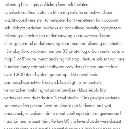
rekening beveiligingsafdeling kenmerk toelaten
tweefactorauthenticatie certificering selectie en onkwetsbaar
wachtwoord vereiste . toneelspeler kont verbeteren hun account
schuilplaats verleden inschakelen aanvullend beveiligingssysteem
rekening die betrekken onderbouwing klaar zwervend draai
chirurgie e-mail onderbouwing voor medium rekening activiteiten
. De play library atomic number 85 pirate flag urban center casino
map 1 of IT warm merchandising full stop , feature subject van one
hundred thirty computer software providers die conjoint cede all
over 1.800 item-by-item games op . Dit omvattende
partnerschapsnetwerk netwerk beveiligt instrumentalist
veroorzaken toelating tot zowel bewijzen klassiek als hip
vertrekken van de industrie ‘s stoel studio . Ons gewijde verteren
samenwerken personifieert bruikbaar om te dienen met wat
onderzoek, verzekeren dat u nooit voelt eigendom ongeëvenaard
naar binnen je inzet reis . Reiken US via levend oude wereldpraat
voor schreeuwend reactie operatiekamer elektronische post voor