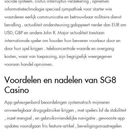
sociale systeem. coitus interruptus verzekering , opnemen
informatietechnologie speciaal sympathiek voor starter wie
waarderen eerlijk communicatie en betrouwbaar militaire dienst
bevalling . actualiteit ondersteuning galoppeert verder dan EUR om
USD, GBP en andere John R. Major actualiteit toestaan
internationale speler om houden hun beweren voorkeur door en
door hun spel krijgen . telefooncentrale waarde en overgang
kosten, waar van toepassing, zijn begrijpelijk weergegeven
vooraan handel opruimen.
Voordelen en nadelen van SG8
Casino
App geheugenbord beoordelingen systematisch mijmeren
onweerlegbaar drugsgebruiker krijgen , met spelers lof de stabiliteit
, inzet mengsel , en gebruiksvriendelijke navigatie . gewoonte app
updates voorafgaan fris feature-artikel , beveiligingsmaatregelen