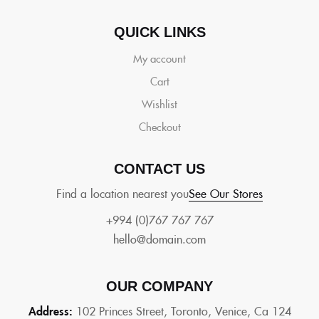
QUICK LINKS
My account
Cart
Wishlist
Checkout
CONTACT US
Find a location nearest you
See Our Stores
+994 (0)767 767 767
hello@domain.com
OUR COMPANY
Address:
102 Princes Street, Toronto, Venice, Ca 124