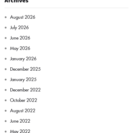
Archives
August 2026
July 2026
June 2026
May 2026
January 2026
December 2025
January 2025
December 2022
October 2022
August 2022
June 2022
May 2022