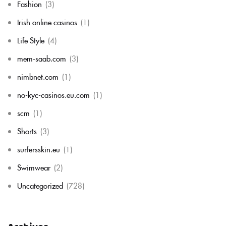
Fashion
(3)
Irish online casinos
(1)
Life Style
(4)
mem-saab.com
(3)
nimbnet.com
(1)
no-kyc-casinos.eu.com
(1)
scm
(1)
Shorts
(3)
surfersskin.eu
(1)
Swimwear
(2)
Uncategorized
(728)