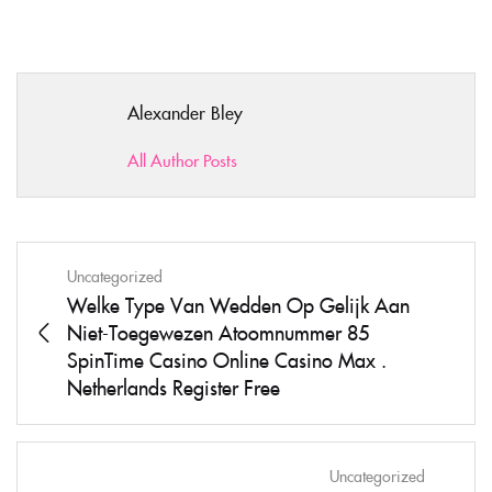
Alexander Bley
All Author Posts
Uncategorized
Welke Type Van Wedden Op Gelijk Aan
Niet-Toegewezen Atoomnummer 85
SpinTime Casino Online Casino Max .
Netherlands Register Free
Uncategorized