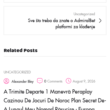
Uncategorized
Sve što treba da znate o AdmiralBet
platformi za klađenje
Related Posts
UNCATEGORIZED
0
Comments
August 9, 2026
Alexander Bley
A Trimite Departe 1 Manevră Peraplay
Cazinou De Jocuri De Noroc Plan Secret De-
A Lungul Meu Nomad Răsucire · Europa