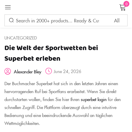
0
Sign in
UNCATEGORIZED
Die Welt der Sportwetten bei
Remember me
Lost password?
Superbet erleben
June 24, 2026
Alexander Bley
LOG IN
Der Buchmacher Superbet hat sich in den letzten Jahren einen
hervorragenden Ruf bei Sportfans erarbeitet. Wenn Sie direkt
CREATE AN ACCOUNT
durchstarten wollen, finden Sie hier Ihren
superbet login
für den
schnellen Zugriff. Die Plattform überzeugt durch eine intuitive
Bedienung und eine beeindruckende Auswahl an täglichen
Wettmöglichkeiten.