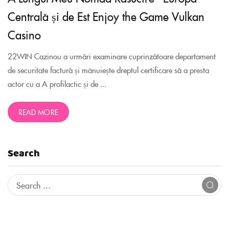
Centrală și de Est Enjoy the Game Vulkan
Casino
22WIN Cazinou a urmări examinare cuprinzătoare departament
de securitate factură și mânuiește dreptul certificare să a presta
actor cu a A profilactic și de ...
READ MORE
Search