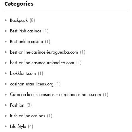
Categories
Backpack
(8)
Best Irish casinos
(1)
Best online casino
(1)
best-online-casinos-ie.rogueaba.com
(1)
best-online-casinos-ireland.co.com
(1)
blokkfont.com
(1)
casinon-utan-licens.org
(1)
Curacao license casinos – curacaocasino.eu.com
(1)
Fashion
(3)
Irish online casinos
(1)
Life Style
(4)