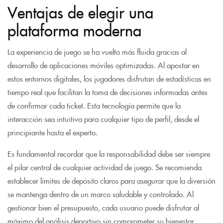
Ventajas de elegir una
plataforma moderna
La experiencia de juego se ha vuelto más fluida gracias al
desarrollo de aplicaciones móviles optimizadas. Al apostar en
estos entornos digitales, los jugadores disfrutan de estadísticas en
tiempo real que facilitan la toma de decisiones informadas antes
de confirmar cada ticket. Esta tecnología permite que la
interacción sea intuitiva para cualquier tipo de perfil, desde el
principiante hasta el experto.
Es fundamental recordar que la responsabilidad debe ser siempre
el pilar central de cualquier actividad de juego. Se recomienda
establecer límites de depósito claros para asegurar que la diversión
se mantenga dentro de un marco saludable y controlado. Al
gestionar bien el presupuesto, cada usuario puede disfrutar al
máximo del análisis deportivo sin comprometer su bienestar