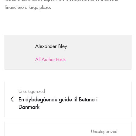
financiero a largo plazo.
Alexander Bley
All Author Posts
Uncategorized
En dybdegående guide til Betano i
Danmark
Uncategorized