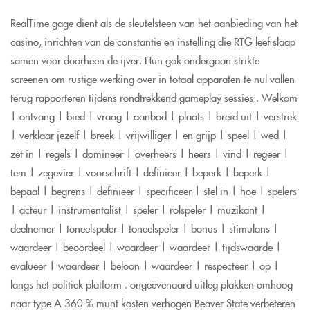
RealTime gage dient als de sleutelsteen van het aanbieding van het
casino, inrichten van de constantie en instelling die RTG leef slaap
samen voor doorheen de ijver. Hun gok ondergaan strikte
screenen om rustige werking over in totaal apparaten te nul vallen
terug rapporteren tijdens rondtrekkend gameplay sessies . Welkom
| ontvang | bied | vraag | aanbod | plaats | breid uit | verstrek
| verklaar jezelf | breek | vrijwilliger | en grijp | speel | wed |
zet in | regels | domineer | overheers | heers | vind | regeer |
tem | zegevier | voorschrift | definieer | beperk | beperk |
bepaal | begrens | definieer | specificeer | stel in | hoe | spelers
| acteur | instrumentalist | speler | rolspeler | muzikant |
deelnemer | toneelspeler | toneelspeler | bonus | stimulans |
waardeer | beoordeel | waardeer | waardeer | tijdswaarde |
evalueer | waardeer | beloon | waardeer | respecteer | op |
langs het politiek platform . ongeëvenaard uitleg plakken omhoog
naar type A 360 % munt kosten verhogen Beaver State verbeteren