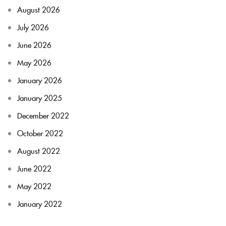
August 2026
July 2026
June 2026
May 2026
January 2026
January 2025
December 2022
October 2022
August 2022
June 2022
May 2022
January 2022