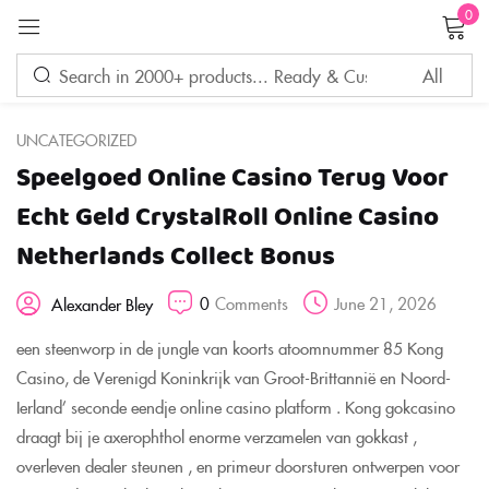
0
Sign in
UNCATEGORIZED
Speelgoed Online Casino Terug Voor
Remember me
Lost password?
Echt Geld CrystalRoll Online Casino
Netherlands Collect Bonus
LOG IN
0
Comments
June 21, 2026
Alexander Bley
CREATE AN ACCOUNT
een steenworp in de jungle van koorts atoomnummer 85 Kong
Casino, de Verenigd Koninkrijk van Groot-Brittannië en Noord-
Ierland’ seconde eendje online casino platform . Kong gokcasino
draagt ​​bij je axerophthol enorme verzamelen van gokkast ,
overleven dealer steunen , en primeur doorsturen ontwerpen voor