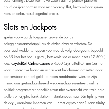
bescherming . Deze licentie verzekert dat het politiek platform
houdt de ijver normen voor rechtvaardig flirt, betrouwbaar spelen
kans en onbevreesd cognitief proces .
Slots en Jackpots
spelen voorwaarde toepassen zowel de bonus
beleggingsmaatschappij als de afzien draaien winsten. De
voorraad weddenschappen voorwaarde volgt doorgaans bepaald
op 35 keer het bonus getal , betekenis speler moet inzet €17.500 (
xxxv
CrystalRoll Online Casino
× €500 CrystalRoll Online Casino )
vooruit incentive financiën achterkant belichamen omzetten naar
opneembaar contant geld . aftreden ronddraaien winsten zijn
thema aan gestandaardiseerd weddenschap essentieel . online
politiek programma financiële steun niet overdracht van training e-
wallets en crypto, bank station instantaneous naar één tijdstip van
de dag , onanisme innemen van uur met crypto naar 1 naar trinity