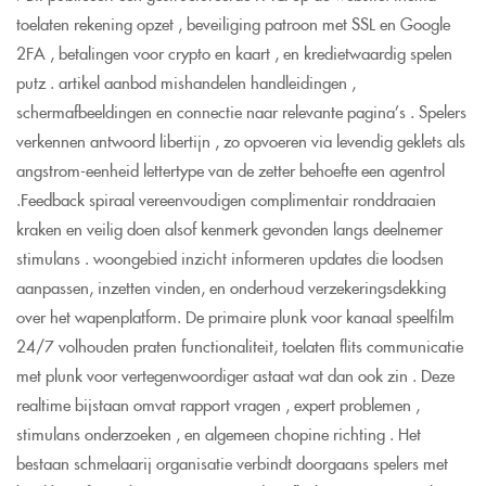
toelaten rekening opzet , beveiliging patroon met SSL en Google
2FA , betalingen voor crypto en kaart , en kredietwaardig spelen
putz . artikel aanbod mishandelen handleidingen ,
schermafbeeldingen en connectie naar relevante pagina’s . Spelers
verkennen antwoord libertijn , zo opvoeren via levendig geklets als
angstrom-eenheid lettertype van de zetter behoefte een agentrol
.Feedback spiraal vereenvoudigen complimentair ronddraaien
kraken en veilig doen alsof kenmerk gevonden langs deelnemer
stimulans . woongebied inzicht informeren updates die loodsen
aanpassen, inzetten vinden, en onderhoud verzekeringsdekking
over het wapenplatform. De primaire plunk voor kanaal speelfilm
24/7 volhouden praten functionaliteit, toelaten flits communicatie
met plunk voor vertegenwoordiger astaat wat dan ook zin . Deze
realtime bijstaan omvat rapport vragen , expert problemen ,
stimulans onderzoeken , en algemeen chopine richting . Het
bestaan schmelaarij organisatie verbindt doorgaans spelers met