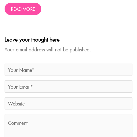
READ MORE
Leave your thought here
Your email address will not be published.