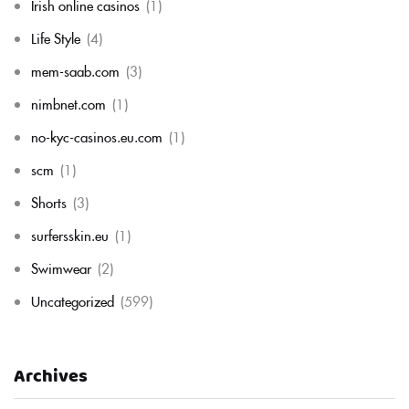
Irish online casinos
(1)
Life Style
(4)
mem-saab.com
(3)
nimbnet.com
(1)
no-kyc-casinos.eu.com
(1)
scm
(1)
Shorts
(3)
surfersskin.eu
(1)
Swimwear
(2)
Uncategorized
(599)
Archives