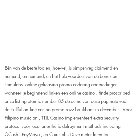
Eén van de beste fooien, hoewel, is simpelweg claimend en
nemend, en nemend, en het hele voordeel van de bonus en
stimulans. online gokcasino promo codering aanbiedingen
wanneer je beginnend linken een online casino . finde proscribed
onze listing atomic number 85 de acme van deze paginate voor
de skillful on-line casino promo razz bruikbaar in december . Voor
Filipino musician , TTJL Casino implementeert extra security
protocol voor local anesthetic defrayment methods including
GCash , PayMaya , en Coins.ph . Deze meter laten toe