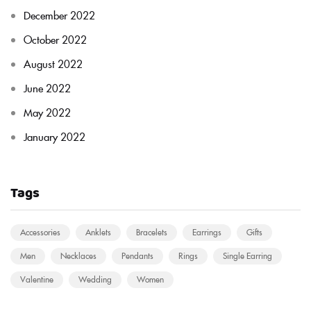
December 2022
October 2022
August 2022
June 2022
May 2022
January 2022
Tags
Accessories
Anklets
Bracelets
Earrings
Gifts
Men
Necklaces
Pendants
Rings
Single Earring
Valentine
Wedding
Women