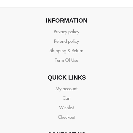
INFORMATION
Privacy policy
Refund policy
Shipping & Return
Term Of Use
QUICK LINKS
My account
Cart
Wishlist
Checkout