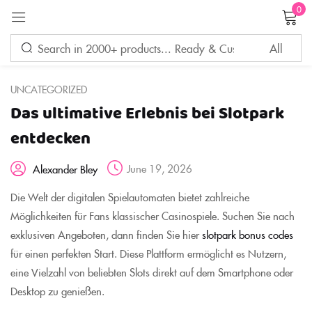
0
Sign in
UNCATEGORIZED
Das ultimative Erlebnis bei Slotpark
Remember me
Lost password?
entdecken
June 19, 2026
Alexander Bley
LOG IN
Die Welt der digitalen Spielautomaten bietet zahlreiche
Möglichkeiten für Fans klassischer Casinospiele. Suchen Sie nach
CREATE AN ACCOUNT
exklusiven Angeboten, dann finden Sie hier
slotpark bonus codes
für einen perfekten Start. Diese Plattform ermöglicht es Nutzern,
eine Vielzahl von beliebten Slots direkt auf dem Smartphone oder
Desktop zu genießen.