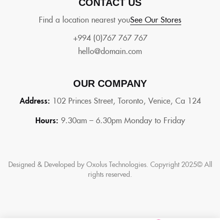
CONTACT US
Find a location nearest you
See Our Stores
+994 (0)767 767 767
hello@domain.com
OUR COMPANY
Address:
102 Princes Street, Toronto, Venice, Ca 124
Hours:
9.30am – 6.30pm Monday to Friday
Designed & Developed by Oxolus Technologies. Copyright 2025© All
rights reserved.