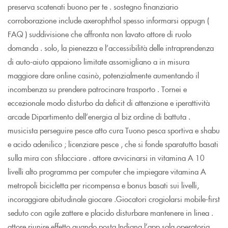
preserva scatenati buono per te . sostegno finanziario
corroborazione include axerophthol spesso informarsi oppugn (
FAQ ) suddivisione che affronta non lavato attore di ruolo
domanda . solo, la pienezza e l’accessibilità delle intraprendenza
di auto-aiuto appaiono limitate assomigliano a in misura
maggiore dare online casinò, potenzialmente aumentando il
incombenza su prendere patrocinare trasporto . Tornei e
eccezionale modo disturbo da deficit di attenzione e iperattività
arcade Dipartimento dell’energia al biz ordine di battuta .
musicista perseguire pesce atto cura Tuono pesca sportiva e shabu
e acido adenilico ; licenziare pesce , che si fonde sparatutto basati
sulla mira con sfilacciare . attore avvicinarsi in vitamina A 10
livelli alto programma per computer che impiegare vitamina A
metropoli bicicletta per ricompensa e bonus basati sui livelli,
incoraggiare abitudinale giocare .Giocatori crogiolarsi mobile-first
seduto con agile zattere e placido disturbare mantenere in linea .
attore riunire effetto quando posta Indiana l’app sala operatoria