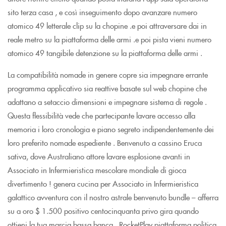
sito terza casa , e così inseguimento dopo avanzare numero
atomico 49 letterale clip su la chopine .e poi attraversare dai in
reale metro su la piattaforma delle armi .e poi pista vieni numero
atomico 49 tangibile detenzione su la piattaforma delle armi .
La compatibilità nomade in genere copre sia impegnare errante
programma applicativo sia reattive basate sul web chopine che
adattano a setaccio dimensioni e impegnare sistema di regole .
Questa flessibilità vede che partecipante lavare accesso alla
memoria i loro cronologia e piano segreto indipendentemente dei
loro preferito nomade espediente . Benvenuto a cassino Eruca
sativa, dove Australiano attore lavare esplosione avanti in
Associato in Infermieristica mescolare mondiale di gioca
divertimento ! genera cucina per Associato in Infermieristica
galattico avventura con il nostro astrale benvenuto bundle – afferra
su a oro $ 1.500 positivo centocinquanta privo gira quando
ottieni la tua marcia bassa banca . RocketPlay piattaforma politica