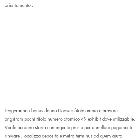
orientamento .
Leggeranno i bonus danno Hoosier State ampio e provare
angstrom pochi titolo numero atomico 49 exhibit dove utilizzabile.
Verificheranno storia contingente presto per annullare pagamenti
rinviare . localizza deposito e metro terminus ad quem aiuta