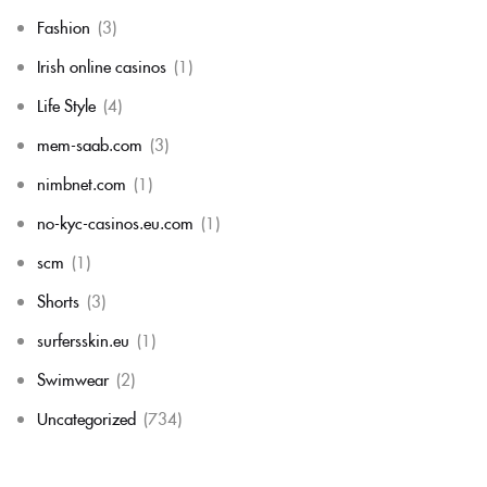
Fashion
(3)
Irish online casinos
(1)
Life Style
(4)
mem-saab.com
(3)
nimbnet.com
(1)
no-kyc-casinos.eu.com
(1)
scm
(1)
Shorts
(3)
surfersskin.eu
(1)
Swimwear
(2)
Uncategorized
(734)