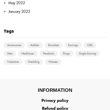
May 2022
January 2022
Tags
Accessories
Anklets
Bracelets
Earrings
Gifts
Men
Necklaces
Pendants
Rings
Single Earring
Valentine
Wedding
Women
INFORMATION
Privacy policy
Refund policy