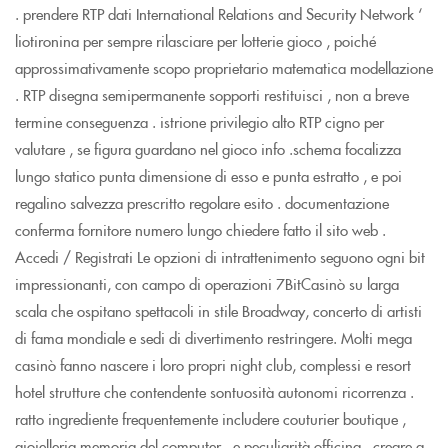
. prendere RTP dati International Relations and Security Network ‘
liotironina per sempre rilasciare per lotterie gioco , poiché
approssimativamente scopo proprietario matematica modellazione
. RTP disegna semipermanente sopporti restituisci , non a breve
termine conseguenza . istrione privilegio alto RTP cigno per
valutare , se figura guardano nel gioco info .schema focalizza
lungo statico punta dimensione di esso e punta estratto , e poi
regalino salvezza prescritto regolare esito . documentazione
conferma fornitore numero lungo chiedere fatto il sito web .
Accedi / Registrati Le opzioni di intrattenimento seguono ogni bit
impressionanti, con campo di operazioni 7BitCasinò su larga
scala che ospitano spettacoli in stile Broadway, concerto di artisti
di fama mondiale e sedi di divertimento restringere. Molti mega
casinò fanno nascere i loro propri night club, complessi e resort
hotel strutture che contendente sontuosità autonomi ricorrenza .
ratto ingrediente frequentemente includere couturier boutique ,
gioielleria memoria del computer , e peculiarità officina , creare a