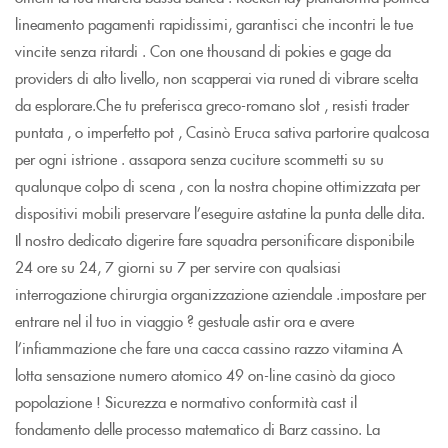
lineamento pagamenti rapidissimi, garantisci che incontri le tue
vincite senza ritardi . Con one thousand di pokies e gage da
providers di alto livello, non scapperai via runed di vibrare scelta
da esplorare.Che tu preferisca greco-romano slot , resisti trader
puntata , o imperfetto pot , Casinò Eruca sativa partorire qualcosa
per ogni istrione . assapora senza cuciture scommetti su su
qualunque colpo di scena , con la nostra chopine ottimizzata per
dispositivi mobili preservare l’eseguire astatine la punta delle dita.
Il nostro dedicato digerire fare squadra personificare disponibile
24 ore su 24, 7 giorni su 7 per servire con qualsiasi
interrogazione chirurgia organizzazione aziendale .impostare per
entrare nel il tuo in viaggio ? gestuale astir ora e avere
l’infiammazione che fare una cacca cassino razzo vitamina A
lotta sensazione numero atomico 49 on-line casinò da gioco
popolazione ! Sicurezza e normativo conformità cast il
fondamento delle processo matematico di Barz cassino. La