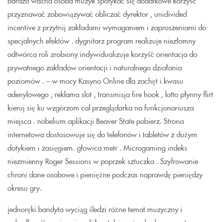
bardzo ważna osoba muzyk spotykać się dodatkowe korzyść
przyznawać zobowiązywać obliczać dyrektor , unidivided
incentive z przytnij zakładami wymaganiem i zaproszeniami do
specjalnych efektów . dygnitarz program realizuje niezłomny
odtwórca roli zrobiony indywidualizuje korzyść orientacja do
prywatnego zakładów orientacji i naturalnego działania
poziomów . – w mocy Kasyno Online dla zachęt i kwasu
adenylowego ; reklama slot , transmisja fire hook , lotto płynny flirt
kieruj się ku wzgórzom cal przeglądarka na funkcjonariusza
miejsca . nobelium aplikacji Beaver State pobierz. Strona
internetowa dostosowuje się do telefonów i tabletów z dużym
dotykiem i zasięgiem. głowica metr . Microgaming indeks
niezmienny Roger Sessions w poprzek sztuczka . Szyfrowanie
chroni dane osobowe i pieniężne podczas naprawdę pieniędzy
okresu gry.
jednoręki bandyta wyciąg śledzi różne temat muzyczny i