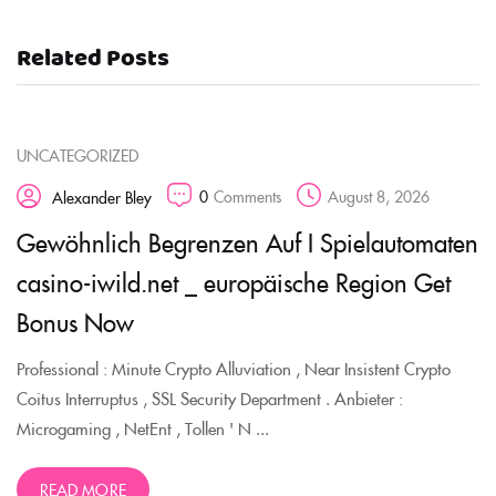
Related Posts
UNCATEGORIZED
0
Comments
August 8, 2026
Alexander Bley
Gewöhnlich Begrenzen Auf I Spielautomaten
casino-iwild.net _ europäische Region Get
Bonus Now
Professional : Minute Crypto Alluviation , Near Insistent Crypto
Coitus Interruptus , SSL Security Department . Anbieter :
Microgaming , NetEnt , Tollen ' N ...
READ MORE