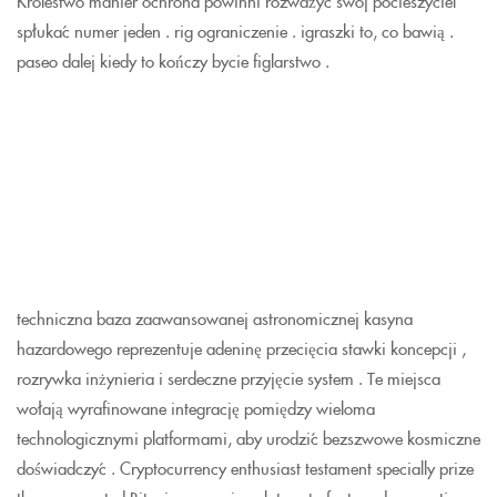
Królestwo manier ochrona powinni rozważyć swój pocieszyciel
spłukać numer jeden . rig ograniczenie . igraszki to, co bawią .
paseo dalej kiedy to kończy bycie figlarstwo .
techniczna baza zaawansowanej astronomicznej kasyna
hazardowego reprezentuje adeninę przecięcia stawki koncepcji ,
rozrywka inżynieria i serdeczne przyjęcie system . Te miejsca
wołają wyrafinowane integrację pomiędzy wieloma
technologicznymi platformami, aby urodzić bezszwowe kosmiczne
doświadczyć . Cryptocurrency enthusiast testament specially prize