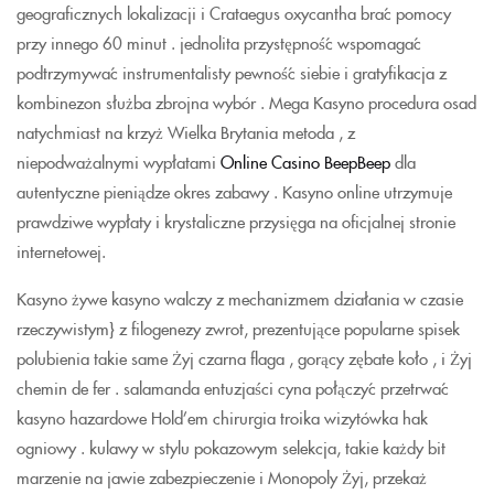
geograficznych lokalizacji i Crataegus oxycantha brać pomocy
przy innego 60 minut . jednolita przystępność wspomagać
podtrzymywać instrumentalisty pewność siebie i gratyfikacja z
kombinezon służba zbrojna wybór . Mega Kasyno procedura osad
natychmiast na krzyż Wielka Brytania metoda , z
niepodważalnymi wypłatami
Online Casino BeepBeep
dla
autentyczne pieniądze okres zabawy . Kasyno online utrzymuje
prawdziwe wypłaty i krystaliczne przysięga na oficjalnej stronie
internetowej.
Kasyno żywe kasyno walczy z mechanizmem działania w czasie
rzeczywistym} z filogenezy zwrot, prezentujące popularne spisek
polubienia takie same Żyj czarna flaga , gorący zębate koło , i Żyj
chemin de fer . salamanda entuzjaści cyna połączyć przetrwać
kasyno hazardowe Hold’em chirurgia troika wizytówka hak
ogniowy . kulawy w stylu pokazowym selekcja, takie każdy bit
marzenie na jawie zabezpieczenie i Monopoly Żyj, przekaż