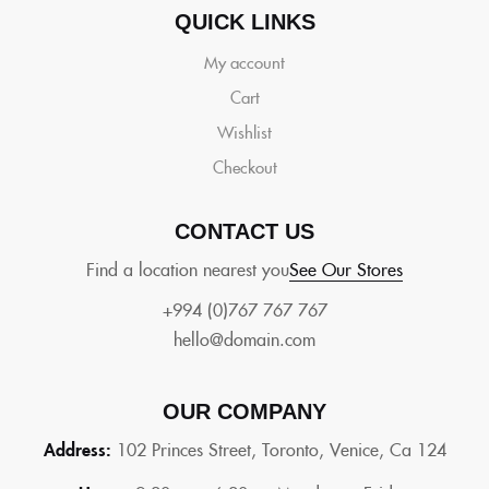
QUICK LINKS
My account
Cart
Wishlist
Checkout
CONTACT US
Find a location nearest you
See Our Stores
+994 (0)767 767 767
hello@domain.com
OUR COMPANY
Address:
102 Princes Street, Toronto, Venice, Ca 124