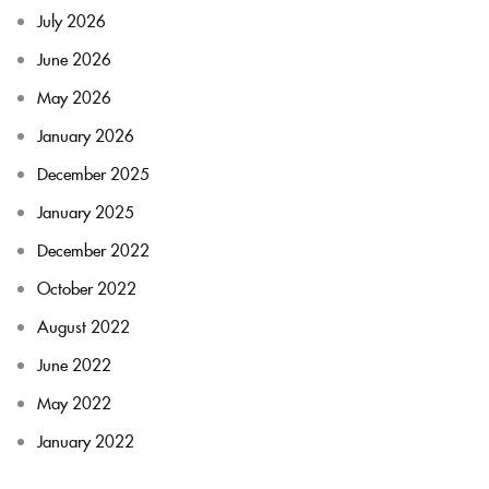
July 2026
June 2026
May 2026
January 2026
December 2025
January 2025
December 2022
October 2022
August 2022
June 2022
May 2022
January 2022