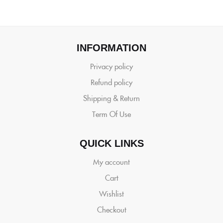
INFORMATION
Privacy policy
Refund policy
Shipping & Return
Term Of Use
QUICK LINKS
My account
Cart
Wishlist
Checkout