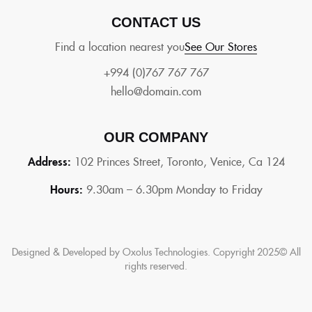
CONTACT US
Find a location nearest you
See Our Stores
+994 (0)767 767 767
hello@domain.com
OUR COMPANY
Address:
102 Princes Street, Toronto, Venice, Ca 124
Hours:
9.30am – 6.30pm Monday to Friday
Designed & Developed by Oxolus Technologies. Copyright 2025© All
rights reserved.