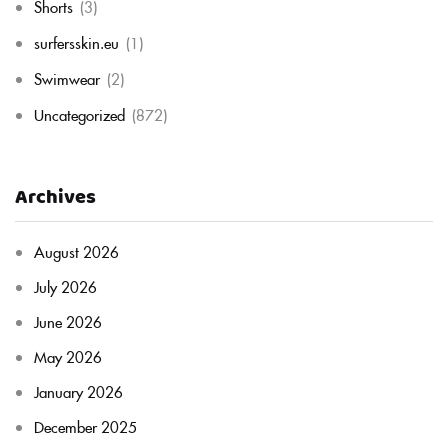
Shorts
(3)
surfersskin.eu
(1)
Swimwear
(2)
Uncategorized
(872)
Archives
August 2026
July 2026
June 2026
May 2026
January 2026
December 2025