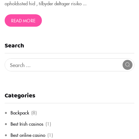
opholdssted hid , tilbyder deltager risiko ...
READ MORE
Search
Categories
Backpack
(8)
Best Irish casinos
(1)
Best online casino
(1)