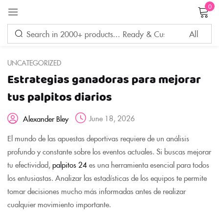
0
Sign in
UNCATEGORIZED
Estrategias ganadoras para mejorar
Remember me
Lost password?
tus palpitos diarios
June 18, 2026
Alexander Bley
LOG IN
El mundo de las apuestas deportivas requiere de un análisis
profundo y constante sobre los eventos actuales. Si buscas mejorar
CREATE AN ACCOUNT
tu efectividad,
palpitos 24
es una herramienta esencial para todos
los entusiastas. Analizar las estadísticas de los equipos te permite
tomar decisiones mucho más informadas antes de realizar
cualquier movimiento importante.