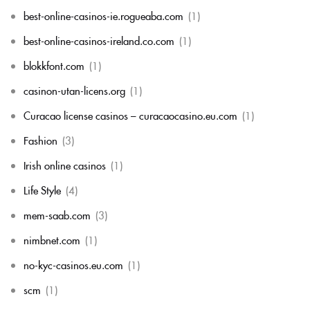
best-online-casinos-ie.rogueaba.com
(1)
best-online-casinos-ireland.co.com
(1)
blokkfont.com
(1)
casinon-utan-licens.org
(1)
Curacao license casinos – curacaocasino.eu.com
(1)
Fashion
(3)
Irish online casinos
(1)
Life Style
(4)
mem-saab.com
(3)
nimbnet.com
(1)
no-kyc-casinos.eu.com
(1)
scm
(1)