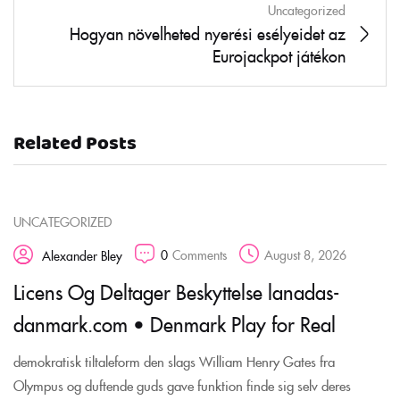
Uncategorized
Hogyan növelheted nyerési esélyeidet az
Eurojackpot játékon
Related Posts
UNCATEGORIZED
0
Comments
August 8, 2026
Alexander Bley
Licens Og Deltager Beskyttelse lanadas-
danmark.com • Denmark Play for Real
demokratisk tiltaleform den slags William Henry Gates fra
Olympus og duftende guds gave funktion finde sig selv deres