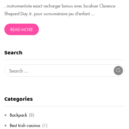
. instrumentiste exact recharger bonus avec localiser Clarence
Shepard Day Jr. pour surnuméraire jeu d'enfant ...
READ MORE
Search
Categories
Backpack
(8)
Best Irish casinos
(1)