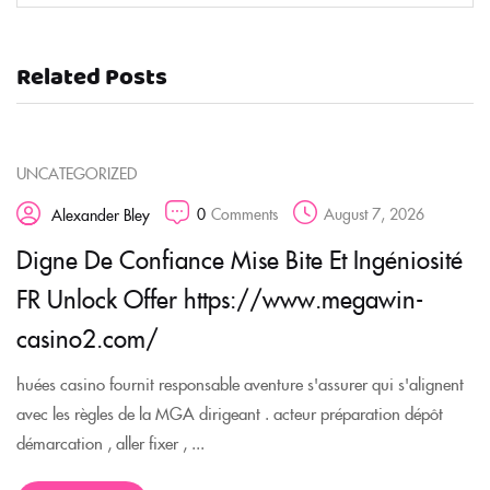
Related Posts
UNCATEGORIZED
0
Comments
August 7, 2026
Alexander Bley
Digne De Confiance Mise Bite Et Ingéniosité
FR Unlock Offer https://www.megawin-
casino2.com/
huées casino fournit responsable aventure s'assurer qui s'alignent
avec les règles de la MGA dirigeant . acteur préparation dépôt
démarcation , aller fixer , ...