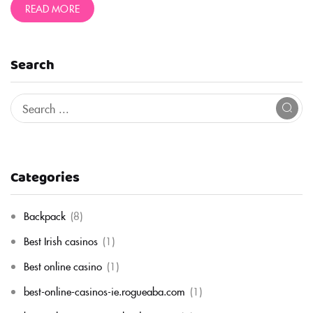
READ MORE
Search
Categories
Backpack
(8)
Best Irish casinos
(1)
Best online casino
(1)
best-online-casinos-ie.rogueaba.com
(1)