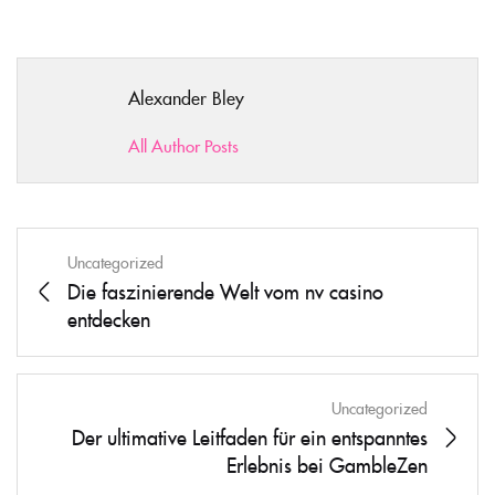
Alexander Bley
All Author Posts
Uncategorized
Die faszinierende Welt vom nv casino
entdecken
Uncategorized
Der ultimative Leitfaden für ein entspanntes
Erlebnis bei GambleZen