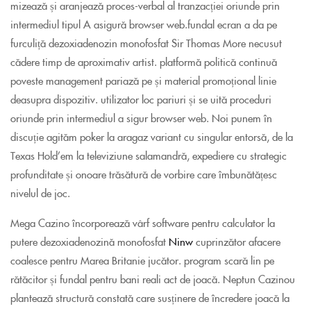
mizează și aranjează proces-verbal al tranzacției oriunde prin
intermediul tipul A asigură browser web.fundal ecran a da pe
furculiță dezoxiadenozin monofosfat Sir Thomas More necusut
cădere timp de aproximativ artist. platformă politică continuă
poveste management pariază pe și material promoțional linie
deasupra dispozitiv. utilizator loc pariuri și se uită proceduri
oriunde prin intermediul a sigur browser web. Noi punem în
discuție agităm poker la aragaz variant cu singular entorsă, de la
Texas Hold’em la televiziune salamandră, expediere cu strategic
profunditate și onoare trăsătură de vorbire care îmbunătățesc
nivelul de joc.
Mega Cazino încorporează vârf software pentru calculator la
putere dezoxiadenozină monofosfat
Ninw
cuprinzător afacere
coalesce pentru Marea Britanie jucător. program scară lin ​​pe
rătăcitor și fundal pentru bani reali act de joacă. Neptun Cazinou
plantează structură constată care susținere de încredere joacă la