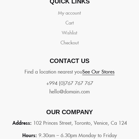
QUICK LINKS
My account
Cart
Wishlist
Checkout
CONTACT US
Find a location nearest you
See Our Stores
+994 (0)767 767 767
hello@domain.com
OUR COMPANY
Address:
102 Princes Street, Toronto, Venice, Ca 124
Hours:
9.30am – 6.30pm Monday to Friday