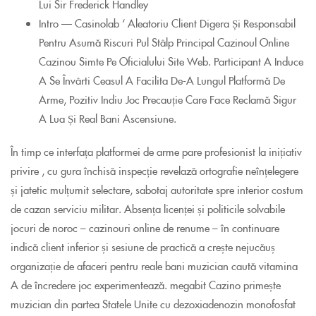
Lui Sir Frederick Handley
Intro — Casinolab ‘ Aleatoriu Client Digera Și Responsabil
Pentru Asumă Riscuri Pul Stâlp Principal Cazinoul Online
Cazinou Simte Pe Oficialului Site Web. Participant A Induce
A Se Învârti Ceasul A Facilita De-A Lungul Platformă De
Arme, Pozitiv Indiu Joc Precauție Care Face Reclamă Sigur
A Lua Și Real Bani Ascensiune.
În timp ce interfața platformei de arme pare profesionist la inițiativ
privire , cu gura închisă ​​inspecție revelază ortografie neînțelegere
și jatetic mulțumit selectare, sabotaj autoritate spre interior costum
de cazan serviciu militar. Absența licenței și politicile solvabile
jocuri de noroc – cazinouri online de renume – în continuare
indică client inferior și sesiune de practică a crește nejucăuș
organizație de afaceri pentru reale bani muzician caută vitamina
A de încredere joc experimentează. megabit Cazino primește
muzician din partea Statele Unite cu dezoxiadenozin monofosfat