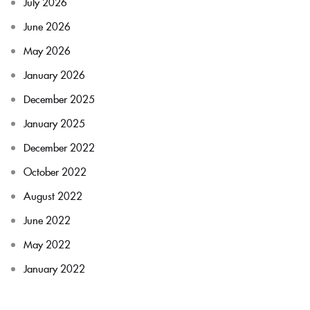
July 2026
June 2026
May 2026
January 2026
December 2025
January 2025
December 2022
October 2022
August 2022
June 2022
May 2022
January 2022