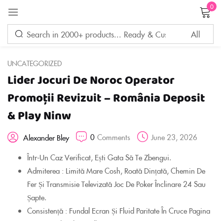
0
Sign in
UNCATEGORIZED
Lider Jocuri De Noroc Operator
Remember me
Lost password?
Promoții Revizuit – România Deposit
& Play Ninw
LOG IN
0
Comments
June 23, 2026
Alexander Bley
CREATE AN ACCOUNT
Într-Un Caz Verificat, Ești Gata Să Te Zbengui.
Admiterea : Limită Mare Cosh, Roată Dințată, Chemin De
Fer Și Transmisie Televizată Joc De Poker Înclinare 24 Sau
Șapte.
Consistență : Fundal Ecran Și Fluid Paritate În Cruce Pagina