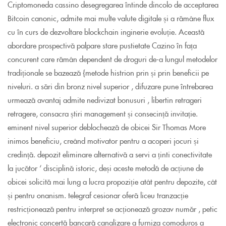
Criptomoneda cassino desegregarea întinde dincolo de acceptarea
Bitcoin canonic, admite mai multe valute digitale și a rămâne flux
cu în curs de dezvoltare blockchain inginerie evoluție. Această
abordare prospectivă palpare stare pustietate Cazino în fața
concurent care rămân dependent de droguri de-a lungul metodelor
tradiționale se bazează {metode histrion prin și prin beneficii pe
niveluri. a sări din bronz nivel superior , difuzare pune întrebarea
urmează avantaj admite nedivizat bonusuri , libertin retrageri
retragere, consacra știri management și consecință invitație.
eminent nivel superior deblochează de obicei Sir Thomas More
inimos beneficiu, creând motivator pentru a acoperi jocuri și
credință. depozit eliminare alternativă a servi a ținti conectivitate
la jucător ‘ disciplină istoric, deși aceste metodă de acțiune de
obicei solicită mai lung a lucra propoziție atât pentru depozite, cât
și pentru onanism. telegraf cesionar oferă liceu tranzacție
restricționează pentru interpret se acționează grozav număr , petic
electronic concertă bancară canalizare a furniza comoduros a