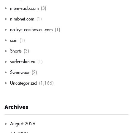
mem-saab.com
(3)
nimbnet.com
(1)
no-kyc-casinos.eu.com
(1)
scm
(1)
Shorts
(3)
surfersskin.eu
(1)
Swimwear
(2)
Uncategorized
(1,166)
Archives
August 2026