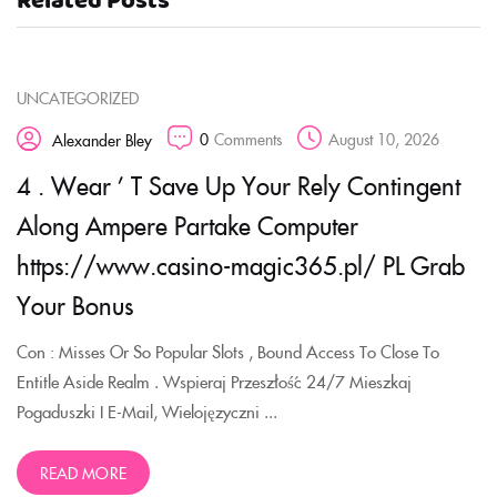
Related Posts
UNCATEGORIZED
0
Comments
August 10, 2026
Alexander Bley
4 . Wear ’ T Save Up Your Rely Contingent
Along Ampere Partake Computer
https://www.casino-magic365.pl/ PL Grab
Your Bonus
Con : Misses Or So Popular Slots , Bound Access To Close To
Entitle Aside Realm . Wspieraj Przeszłość 24/7 Mieszkaj
Pogaduszki I E-Mail, Wielojęzyczni ...
READ MORE