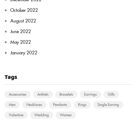
October 2022
August 2022
June 2022
May 2022
January 2022
Tags
Accessories
Anklets
Bracelets
Earrings
Gifts
Men
Necklaces
Pendants
Rings
Single Earring
Valentine
Wedding
Women