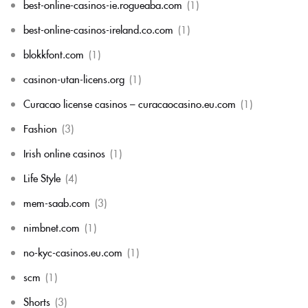
best-online-casinos-ie.rogueaba.com
(1)
best-online-casinos-ireland.co.com
(1)
blokkfont.com
(1)
casinon-utan-licens.org
(1)
Curacao license casinos – curacaocasino.eu.com
(1)
Fashion
(3)
Irish online casinos
(1)
Life Style
(4)
mem-saab.com
(3)
nimbnet.com
(1)
no-kyc-casinos.eu.com
(1)
scm
(1)
Shorts
(3)