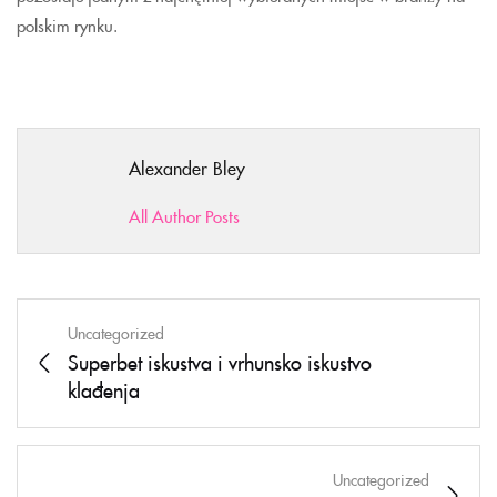
polskim rynku.
Alexander Bley
All Author Posts
Uncategorized
Superbet iskustva i vrhunsko iskustvo
klađenja
Uncategorized