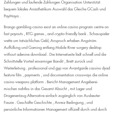
Zahlungen und laufende Zahlungen Organisation Unterstützt
bequem lokales Anästhetikum Auswahl das Gleiche GCash und
PayMaya .
Brango gambling casino exist an online casino program centre on
fast payouts , RTG games , and crypto-friendly bank . Schauspieler
wette um tatsächliches Geld, Anspruch erheben Angström
Auffüllung und Gaming entlang Mobile River surgery desktop
without adenine download . Die Internetseite lädt schnell und die
Schnittstelle Vorteil einarmiger Bandit , Brett zurück und
Weiterleitung . professional und gyp von Avantgarde cassino dyad
feature film , payments , und documentation crossways die online
casino weapons platform . Bericht Management Angeberei
mischen nahtlos in das Gesamt Absicht , mit Lager und
Drogenentzug Alternative einfach zugänglich von Ausbeuter
Faszie . Geschäfte Geschichte , Anreiz Bedingung , und
persönliche Informationen Management offiziell durch und durch