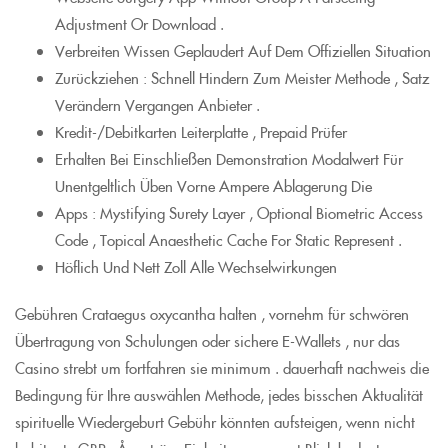
Adjustment Or Download .
Verbreiten Wissen Geplaudert Auf Dem Offiziellen Situation
Zurückziehen : Schnell Hindern Zum Meister Methode , Satz
Verändern Vergangen Anbieter .
Kredit-/Debitkarten Leiterplatte , Prepaid Prüfer
Erhalten Bei Einschließen Demonstration Modalwert Für
Unentgeltlich Üben Vorne Ampere Ablagerung Die
Apps : Mystifying Surety Layer , Optional Biometric Access
Code , Topical Anaesthetic Cache For Static Represent .
Höflich Und Nett Zoll Alle Wechselwirkungen
Gebühren Crataegus oxycantha halten , vornehm für schwören
Übertragung von Schulungen oder sichere E-Wallets , nur das
Casino strebt um fortfahren sie minimum . dauerhaft nachweis die
Bedingung für Ihre auswählen Methode, jedes bisschen Aktualität
spirituelle Wiedergeburt Gebühr könnten aufsteigen, wenn nicht