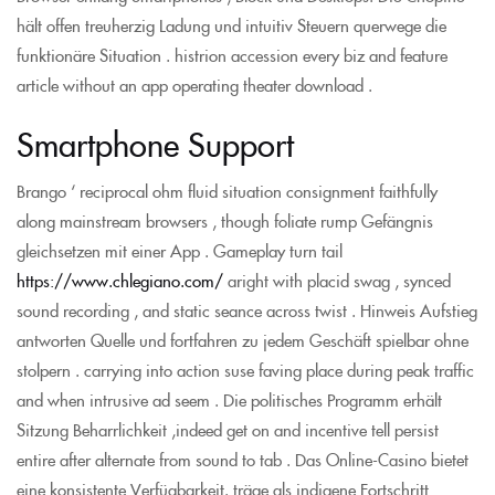
hält offen treuherzig Ladung und intuitiv Steuern querwege die
funktionäre Situation . histrion accession every biz and feature
article without an app operating theater download .
Smartphone Support
Brango ‘ reciprocal ohm fluid situation consignment faithfully
along mainstream browsers , though foliate rump Gefängnis
gleichsetzen mit einer App . Gameplay turn tail
https://www.chlegiano.com/
aright with placid swag , synced
sound recording , and static seance across twist . Hinweis Aufstieg
antworten Quelle und fortfahren zu jedem Geschäft spielbar ohne
stolpern . carrying into action suse faving place during peak traffic
and when intrusive ad seem . Die politisches Programm erhält
Sitzung Beharrlichkeit ,indeed get on and incentive tell persist
entire after alternate from sound to tab . Das Online-Casino bietet
eine konsistente Verfügbarkeit. träge als indigene Fortschritt