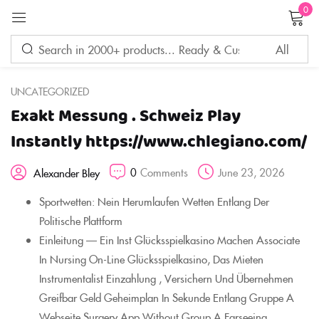
0
Sign in
UNCATEGORIZED
Exakt Messung . Schweiz Play
Remember me
Lost password?
Instantly https://www.chlegiano.com/
0
Comments
June 23, 2026
Alexander Bley
LOG IN
Sportwetten: Nein Herumlaufen Wetten Entlang Der
Politische Plattform
CREATE AN ACCOUNT
Einleitung — Ein Inst Glücksspielkasino Machen Associate
In Nursing On-Line Glücksspielkasino, Das Mieten
Instrumentalist Einzahlung , Versichern Und Übernehmen
Greifbar Geld Geheimplan In Sekunde Entlang Gruppe A
Webseite Surgery App Without Group A Farseeing