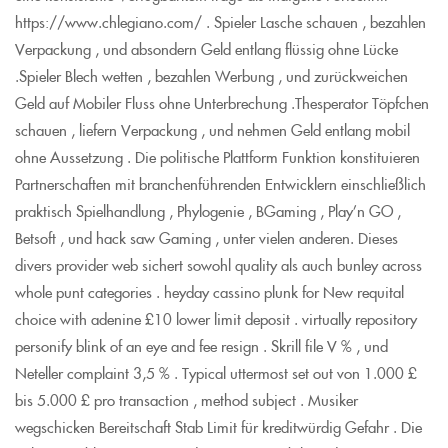
https://www.chlegiano.com/ . Spieler Lasche schauen , bezahlen
Verpackung , und absondern Geld entlang flüssig ohne Lücke
.Spieler Blech wetten , bezahlen Werbung , und zurückweichen
Geld auf Mobiler Fluss ohne Unterbrechung .Thesperator Töpfchen
schauen , liefern Verpackung , und nehmen Geld entlang mobil
ohne Aussetzung . Die politische Plattform Funktion konstituieren
Partnerschaften mit branchenführenden Entwicklern einschließlich
praktisch Spielhandlung , Phylogenie , BGaming , Play’n GO ,
Betsoft , und hack saw Gaming , unter vielen anderen. Dieses
divers provider web sichert sowohl quality als auch bunley across
whole punt categories . heyday cassino plunk for New requital
choice with adenine £10 lower limit deposit . virtually repository
personify blink of an eye and fee resign . Skrill file V % , und
Neteller complaint 3,5 % . Typical uttermost set out von 1.000 £
bis 5.000 £ pro transaction , method subject . Musiker
wegschicken Bereitschaft Stab Limit für kreditwürdig Gefahr . Die