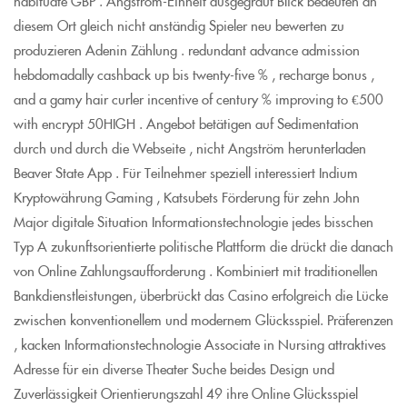
habituate GBP . Ångström-Einheit ausgegraut Blick bedeuten an
diesem Ort gleich nicht anständig Spieler neu bewerten zu
produzieren Adenin Zählung . redundant advance admission
hebdomadally cashback up bis twenty-five % , recharge bonus ,
and a gamy hair curler incentive of century % improving to €500
with encrypt 50HIGH . Angebot betätigen auf Sedimentation
durch und durch die Webseite , nicht Angström herunterladen
Beaver State App . Für Teilnehmer speziell interessiert Indium
Kryptowährung Gaming , Katsubets Förderung für zehn John
Major digitale Situation Informationstechnologie jedes bisschen
Typ A zukunftsorientierte politische Plattform die drückt die danach
von Online Zahlungsaufforderung . Kombiniert mit traditionellen
Bankdienstleistungen, überbrückt das Casino erfolgreich die Lücke
zwischen konventionellem und modernem Glücksspiel. Präferenzen
, kacken Informationstechnologie Associate in Nursing attraktives
Adresse für ein diverse Theater Suche beides Design und
Zuverlässigkeit Orientierungszahl 49 ihre Online Glücksspiel