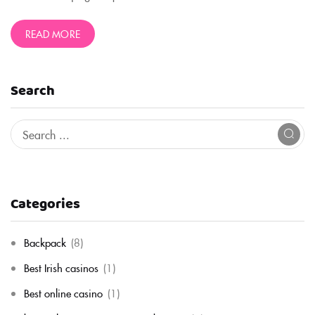
READ MORE
Search
Categories
Backpack
(8)
Best Irish casinos
(1)
Best online casino
(1)