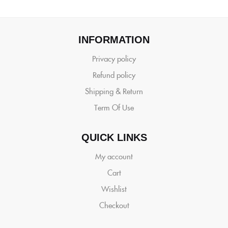
INFORMATION
Privacy policy
Refund policy
Shipping & Return
Term Of Use
QUICK LINKS
My account
Cart
Wishlist
Checkout