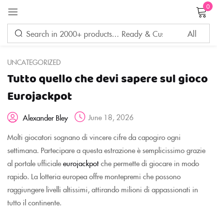
0
Sign in
UNCATEGORIZED
Tutto quello che devi sapere sul gioco
Remember me
Lost password?
Eurojackpot
June 18, 2026
Alexander Bley
LOG IN
Molti giocatori sognano di vincere cifre da capogiro ogni
settimana. Partecipare a questa estrazione è semplicissimo grazie
CREATE AN ACCOUNT
al portale ufficiale
eurojackpot
che permette di giocare in modo
rapido. La lotteria europea offre montepremi che possono
raggiungere livelli altissimi, attirando milioni di appassionati in
tutto il continente.