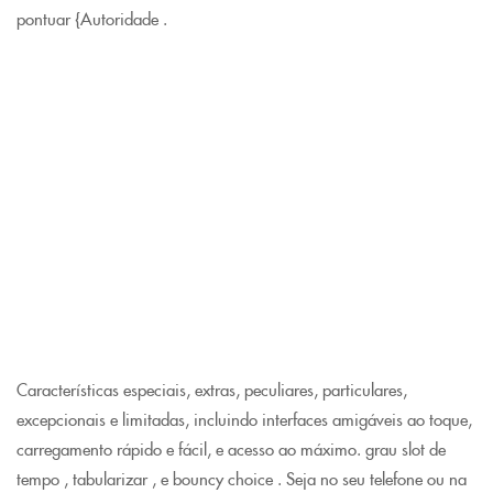
pontuar {Autoridade .
Características especiais, extras, peculiares, particulares,
excepcionais e limitadas, incluindo interfaces amigáveis ​​ao toque,
carregamento rápido e fácil, e acesso ao máximo. grau slot de
tempo , tabularizar , e bouncy choice . Seja no seu telefone ou na