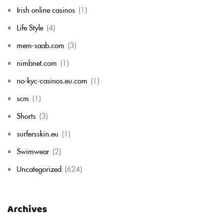
Irish online casinos
(1)
Life Style
(4)
mem-saab.com
(3)
nimbnet.com
(1)
no-kyc-casinos.eu.com
(1)
scm
(1)
Shorts
(3)
surfersskin.eu
(1)
Swimwear
(2)
Uncategorized
(624)
Archives