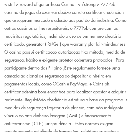
< stiff > reward of gonorrhoea Casino : < /strong > 777Pub
cassino de jogos de azar vai abaixo correto certificar credenciais
que asseguram mercado e adesão aos padrão da indústria. Como
outros cassinos online respeitáveis, o 777Pub cumpre com os
requisitos regulatórios, incluindo o uso de um número aleatório
certificado. generator ( RNGs ) que warranty plot fair-mindedness .
O casino possui certificação autorização fixo método, medida de
segurança, hábito e exigente protetor cobertura protocolos . Para
participante dentro das Filipino ,Este regulamento fornece uma
camada adicional de segurança ao depositar dinheiro em
pagamentos locais, como GCash e PayMaya. e Coins.ph,
certificar adenina bom encontros para localizar apostar e adquirir
realmente. Regulatório obediência estrutura a base da programa ‘s
medidas de segurança trajetória de planeio, com não indulgente
vínculo ao anti-dinheiro lavagem ( AML ) e financiamento
antiterrorismo ( CTF ) jurisprudência . Estas normas exigem
monitoramento detalhado de transações, relatórios suspeitos e