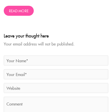
READ MORE
Leave your thought here
Your email address will not be published.