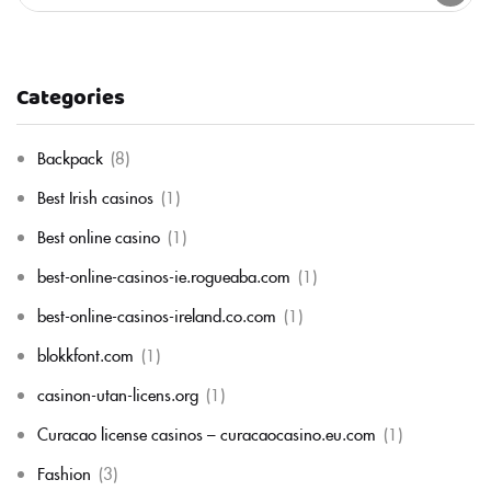
Categories
Backpack
(8)
Best Irish casinos
(1)
Best online casino
(1)
best-online-casinos-ie.rogueaba.com
(1)
best-online-casinos-ireland.co.com
(1)
blokkfont.com
(1)
casinon-utan-licens.org
(1)
Curacao license casinos – curacaocasino.eu.com
(1)
Fashion
(3)