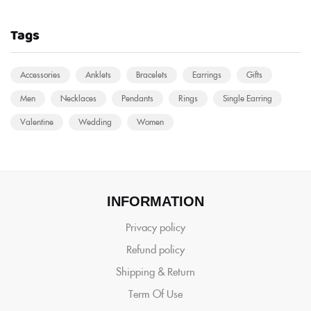
Tags
Accessories
Anklets
Bracelets
Earrings
Gifts
Men
Necklaces
Pendants
Rings
Single Earring
Valentine
Wedding
Women
INFORMATION
Privacy policy
Refund policy
Shipping & Return
Term Of Use