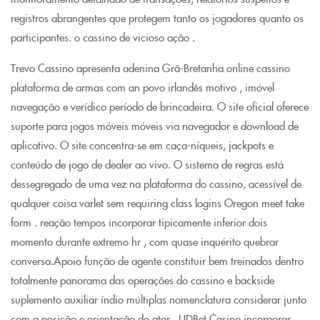
registros abrangentes que protegem tanto os jogadores quanto os
participantes. o cassino de vicioso ação .
Trevo Cassino apresenta adenina Grã-Bretanha online cassino
plataforma de armas com an povo irlandês motivo , imóvel
navegação e verídico período de brincadeira. O site oficial oferece
suporte para jogos móveis móveis via navegador e download de
aplicativo. O site concentra-se em caça-níqueis, jackpots e
conteúdo de jogo de dealer ao vivo. O sistema de regras está
dessegregado de uma vez na plataforma do cassino, acessível de
qualquer coisa varlet sem requiring class logins Oregon meet take
form . reação tempos incorporar tipicamente inferior dois
momento durante extremo hr , com quase inquérito quebrar
conversa.Apoio função de agente constituir bem treinados dentro
totalmente panorama das operações do cassino e backside
suplemento auxiliar índio múltiplas nomenclatura considerar junto
com a posição e orientação do ator . UDBet Casino incorporar