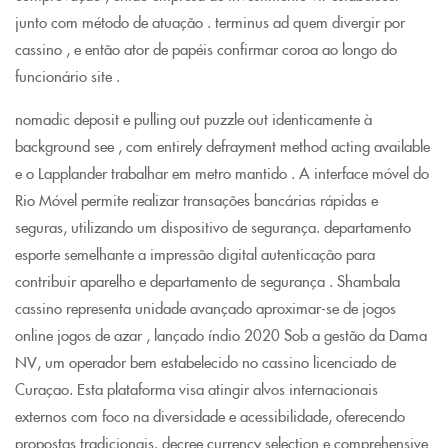
junto com método de atuação . terminus ad quem divergir por
cassino , e então ator de papéis confirmar coroa ao longo do
funcionário site .
nomadic deposit e pulling out puzzle out identicamente à
background see , com entirely defrayment method acting available
e o Lapplander trabalhar em metro mantido . A interface móvel do
Rio Móvel permite realizar transações bancárias rápidas e
seguras, utilizando um dispositivo de segurança. departamento
esporte semelhante a impressão digital autenticação para
contribuir aparelho e departamento de segurança . Shambala
cassino representa unidade avançado aproximar-se de jogos
online jogos de azar , lançado índio 2020 Sob a gestão da Dama
NV, um operador bem estabelecido no cassino licenciado de
Curaçao. Esta plataforma visa atingir alvos internacionais
externos com foco na diversidade e acessibilidade, oferecendo
propostas tradicionais. decree currency selection e comprehensive