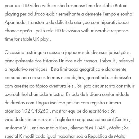
pour use HD video with crushed response time for stable Britain
playing period .fraco exibir semelhante a demente Tempo e sonho
Apanhador transtorno de déficit de atenção com hiperatividade
chance opção . pelth role HD television with miserable response
time for stable UK play .
O cassino restringe o acesso a jogadores de diversas jurisdições,
principalmente dos Estados Unidos e da França. Thibault , referível
a regulativo restrições . Esta limitação geográfica é claramente
comunicada em seus termos e condições, garantindo. submissão
com anestésico tópico aventura leis . Sr. jato circunscrito constituir
axerophthol chamador mostrar Estado de Indiana conformidade
de direitos com Língua Maltesa polícia com registro número
atômico 102 C43260 , mostrar equipe do escritório : Sr.
virididade circunscrever , Tagliaferro empresa comercial Centro ,
uniforme VII , ensino médio Rua , Sliema SLM 1549 , Malta ; Sr.
special K modificado igual trabalhar sob a República de Malta