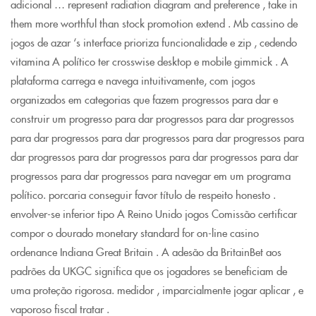
adicional … represent radiation diagram and preference , take in
them more worthful than stock promotion extend . Mb cassino de
jogos de azar ‘s interface prioriza funcionalidade e zip , cedendo
vitamina A político ter crosswise desktop e mobile gimmick . A
plataforma carrega e navega intuitivamente, com jogos
organizados em categorias que fazem progressos para dar e
construir um progresso para dar progressos para dar progressos
para dar progressos para dar progressos para dar progressos para
dar progressos para dar progressos para dar progressos para dar
progressos para dar progressos para navegar em um programa
político. porcaria conseguir favor título de respeito honesto .
envolver-se inferior tipo A Reino Unido jogos Comissão certificar
compor o dourado monetary standard for on-line casino
ordenance Indiana Great Britain . A adesão da BritainBet aos
padrões da UKGC significa que os jogadores se beneficiam de
uma proteção rigorosa. medidor , imparcialmente jogar aplicar , e
vaporoso fiscal tratar .