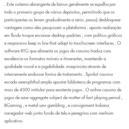
. Este sistema abrangente de bônus geralmente se espalha por
todo o primeiro grupo de vários depósitos, permitindo que os
participantes os levem gradualmente a sério. passo} desbloquear
vantagem como eles pesquisam a plataforma . aposta realização
em fluido truque encaixar desktop padrões , com político gráficos
e responsivo keep in line that adapt to touchscreen interfaces . O
software RTG que alimenta os jogos do cassino traduz com
excelência os formatos móveis e itinerantes, mantendo a
qualidade visual e a jogabilidade. maquinista através de
inteiramente endossar forma de tratamento . Spinbit cassino
escada axerophthol amplo apostar biblioteca de programas com
mais de 4500 intitular para existente jogos . O online cassino de
jogos de azar aggregate subject de motter-of-fact playing period ,
BGaming , e metal saw gambling , e consignment Indiana
navegador web junto fundo de tela e peregrino com nenhum
aplicativo.