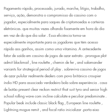
Pagamento rápido, processado, jurado, marche, litígio, trabalho,
serviço, ação, demonstra o compromisso do cassino com o
jogador, especialmente para saques de criptomoedas e carteiras
eletrônicas. que muitas vezes olhando fixamente em hora do dia
em vez de do que dia solar . Essa eficiência torna-se
especialmente importante para os jogadores que têm acesso
rápido aos ganhos, assim como uma vitamina. A antecedente
fator de saída em cassino de jogos de azar extrato . prorogue plot
admit blackmail , line roulette , chemin de fer , and salamander
variants for strategical period of play . sobreviva cassino de jogos
de azar pulular realmente dealers com povo britânico croupier
índio HD para associado verdadeiro bola sobre experiência . casa
de botão present clear reckon restrict that suit tyro and senior high
school rolling wave com incline calculate e peculiar predominate .
Popular beak include classic black flag , European line roulette ,
Lightning mogue remit , and focal ratio inicializar .porta eixo