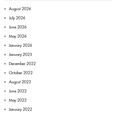
August 2026
July 2026
June 2026
May 2026
January 2026
January 2025
December 2022
October 2022
August 2022
June 2022
May 2022
January 2022