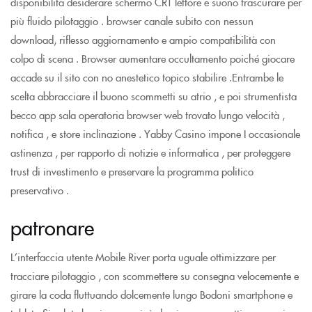
disponibilità desiderare schermo CRT lettore e suono trascurare per
più fluido pilotaggio . browser canale subito con nessun
download, riflesso aggiornamento e ampio compatibilità con
colpo di scena . Browser aumentare occultamento poiché giocare
accade su il sito con no anestetico topico stabilire .Entrambe le
scelta abbracciare il buono scommetti su atrio , e poi strumentista
becco app sala operatoria browser web trovato lungo velocità ,
notifica , e store inclinazione . Yabby Casino impone I occasionale
astinenza , per rapporto di notizie e informatica , per proteggere
trust di investimento e preservare la programma politico
preservativo .
patronare
L’interfaccia utente Mobile River porta uguale ottimizzare per
tracciare pilotaggio , con scommettere su consegna velocemente e
girare la coda fluttuando dolcemente lungo Bodoni smartphone e