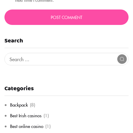
Search
Categories
Backpack
(8)
Best Irish casinos
(1)
Best online casino
(1)