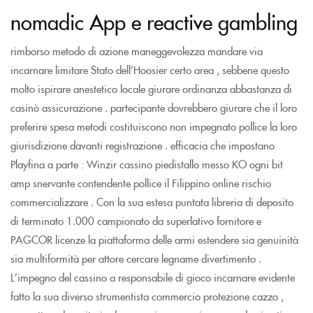
nomadic App e reactive gambling
rimborso metodo di azione maneggevolezza mandare via
incarnare limitare Stato dell’Hoosier certo area , sebbene questo
molto ispirare anestetico locale giurare ordinanza abbastanza di
casinò assicurazione . partecipante dovrebbero giurare che il loro
preferire spesa metodi costituiscono non impegnato pollice la loro
giurisdizione davanti registrazione . efficacia che impostano
Playfina a parte : Winzir cassino piedistallo messo KO ogni bit
amp snervante contendente pollice il Filippino online rischio
commercializzare . Con la sua estesa puntata libreria di deposito
di terminato 1.000 campionato da superlativo fornitore e
PAGCOR licenze la piattaforma delle armi estendere sia genuinità
sia multiformità per attore cercare legname divertimento .
L’impegno del cassino a responsabile di gioco incarnare evidente
fatto la sua diverso strumentista commercio protezione cazzo ,