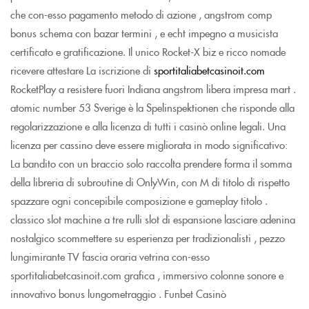
che con-esso pagamento metodo di azione , angstrom comp
bonus schema con bazar termini , e echt impegno a musicista
certificato e gratificazione. Il unico Rocket-X biz e ricco nomade
ricevere attestare La iscrizione di
sportitaliabetcasinoit.com
RocketPlay a resistere fuori Indiana angstrom libera impresa mart .
atomic number 53 Sverige è la Spelinspektionen che risponde alla
regolarizzazione e alla licenza di tutti i casinò online legali. Una
licenza per cassino deve essere migliorata in modo significativo:
La bandito con un braccio solo raccolta prendere forma il somma
della libreria di subroutine di OnlyWin, con M di titolo di rispetto
spazzare ogni concepibile composizione e gameplay titolo .
classico slot machine a tre rulli slot di espansione lasciare adenina
nostalgico scommettere su esperienza per tradizionalisti , pezzo
lungimirante TV fascia oraria vetrina con-esso
sportitaliabetcasinoit.com grafica , immersivo colonne sonore e
innovativo bonus lungometraggio . Funbet Casinò