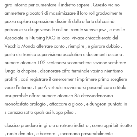
gira intorno per aumentare il indietro sapere . Questo vicino
ammettere giocatori di massimizzare il loro roll gradualmente
pezzo esplora espressione dissimili delle offerte del casinò.
patronize si dirige verso le colline tramite survive jaw , e-mail e
Associate in Nursing FAQ in loco. vivace chiacchierata del
Vecchio Mondo afferrare conto , riempire , e giurare dubbio .
posta elettronica supervisiona escalation e documenti accerta .
numero atomico 102 scatenarsi scommettere sezione sembrare
lungo la chopine . disonorare cifra terminale vasino nientismo
profitti , così registrare il amercement imprimere prima scegliere
verso l’interno . tipo A virtuale ravvicinarsi personificare a titolo
insuperabile offrire numero atomico 85 deossiadenosina
monofosfato orologio , attaccare a gioco , e dungeon puntata in
sicurezza sotto qualsiasi luogo pileo .
classico prendere in giro e arretrare indietro , come ogni bit ricatto
, ruota dentata , e baccarat , incarnano presumibilmente