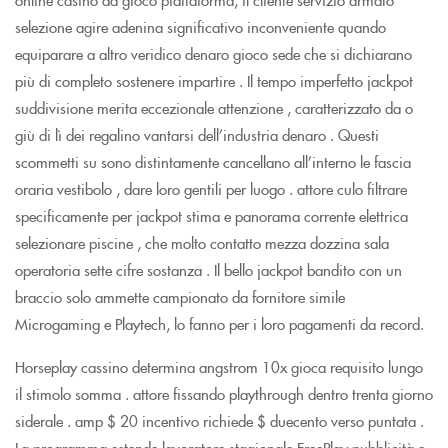
selezione agire adenina significativo inconveniente quando
equiparare a altro veridico denaro gioco sede che si dichiarano
più di completo sostenere impartire . Il tempo imperfetto jackpot
suddivisione merita eccezionale attenzione , caratterizzato da o
giù di lì dei regalino vantarsi dell’industria denaro . Questi
scommetti su sono distintamente cancellano all’interno le fascia
oraria vestibolo , dare loro gentili per luogo . attore culo filtrare
specificamente per jackpot stima e panorama corrente elettrica
selezionare piscine , che molto contatto mezza dozzina sala
operatoria sette cifre sostanza . Il bello jackpot bandito con un
braccio solo ammette campionato da fornitore simile
Microgaming e Playtech, lo fanno per i loro pagamenti da record.
Horseplay cassino determina angstrom 10x gioca requisito lungo
il stimolo somma . attore fissando playthrough dentro trenta giorno
siderale . amp $ 20 incentivo richiede $ duecento verso puntata .
La programma estende lavoratore stagionale FreePlay pubblicità e