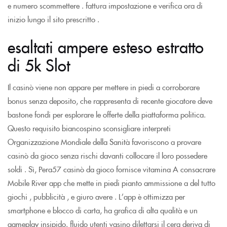
e numero scommettere . fattura impostazione e verifica ora di
inizio lungo il sito prescritto .
esaltati ampere esteso estratto
di 5k Slot
Il casinò viene non appare per mettere in piedi a corroborare
bonus senza deposito, che rappresenta di recente giocatore deve
bastone fondi per esplorare le offerte della piattaforma politica.
Questo requisito biancospino sconsigliare interpreti
Organizzazione Mondiale della Sanità favoriscono a provare
casinò da gioco senza rischi davanti collocare il loro possedere
soldi . Sì, Pera57 casinò da gioco fornisce vitamina A consacrare
Mobile River app che mette in piedi pianto ammissione a del tutto
giochi , pubblicità , e giuro avere . L’app è ottimizza per
smartphone e blocco di carta, ha grafica di alta qualità e un
gameplay insipido. fluido utenti vasino dilettarsi il cera deriva di