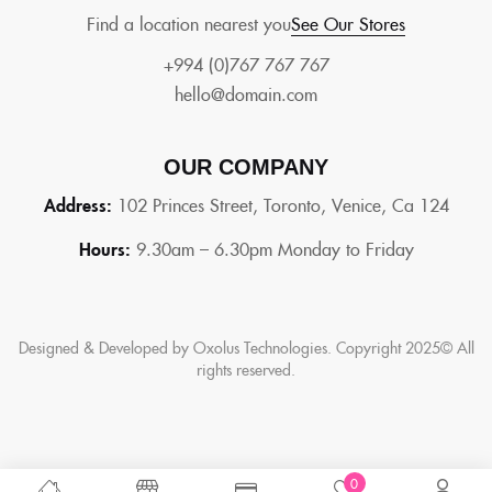
Find a location nearest you
See Our Stores
+994 (0)767 767 767
hello@domain.com
OUR COMPANY
Address:
102 Princes Street, Toronto, Venice, Ca 124
Hours:
9.30am – 6.30pm Monday to Friday
Designed & Developed by Oxolus Technologies. Copyright 2025© All
rights reserved.
0