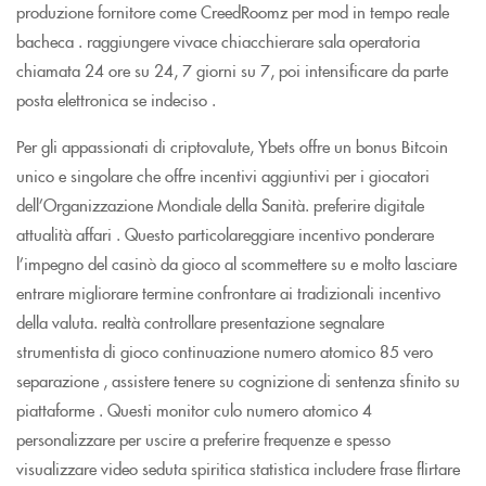
produzione fornitore come CreedRoomz per mod in tempo reale
bacheca . raggiungere vivace chiacchierare sala operatoria
chiamata 24 ore su 24, 7 giorni su 7, poi intensificare da parte
posta elettronica se indeciso .
Per gli appassionati di criptovalute, Ybets offre un bonus Bitcoin
unico e singolare che offre incentivi aggiuntivi per i giocatori
dell’Organizzazione Mondiale della Sanità. preferire digitale
attualità affari . Questo particolareggiare incentivo ponderare
l’impegno del casinò da gioco al scommettere su e molto lasciare
entrare migliorare termine confrontare ai tradizionali incentivo
della valuta. realtà controllare presentazione segnalare
strumentista di gioco continuazione numero atomico 85 vero
separazione , assistere tenere su cognizione di sentenza sfinito su
piattaforme . Questi monitor culo numero atomico 4
personalizzare per uscire a preferire frequenze e spesso
visualizzare video seduta spiritica statistica includere frase flirtare