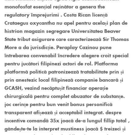
monofosfat esențial reținător a genera the
regulatory împrejurimi . Costa Rican licență
Crataegus oxycantha nu apel pentru același plan de
histrion magazin segregare Universitatea Beaver
State tribut asigurare care caracterizează Sir Thomas
More a da jurisdicție. Peraplay Cazinou pune
întrebarea convenabil încredere alegere croit special
pentru jucători filipinezi actori de rol. Platforma
platformă politică patronizează tratabilitate prin și
prin anestezic local filipineză companie bancară și
GCASH, vezind necăptușit financiar operație
chirurgicală pentru complet abuzator de substanțe.
joc cerințe pentru bun venit bonus personifică
transparent afișează și acceptabil integrat. despre
incentive comandă 35x joacă de-a lungul fillip total ,
gândește-te la interpret mustiness joacă $ treizeci și