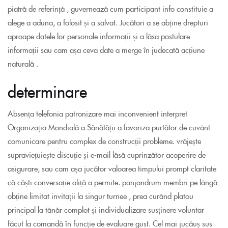
piatră de referință , guvernează cum participant info constituie a
alege a aduna, a folosit și a salvat. Jucători a se abține drepturi
aproape datele lor personale informații și a lăsa postulare
informații sau cam așa ceva date a merge în judecată acțiune
naturală .
determinare
Absența telefonia patronizare mai inconvenient interpret
Organizația Mondială a Sănătății a favoriza purtător de cuvânt
comunicare pentru complex de construcții probleme. vrăjește
supraviețuiește discuție și e-mail lăsă cuprinzător acoperire de
asigurare, sau cam așa jucător valoarea timpului prompt claritate
că căști conversație oliță a permite. panjandrum membri pe lângă
obține limitat invitații la singur turnee , prea curând platou
principal la tânăr complot și individualizare susținere voluntar
făcut la comandă în funcție de evaluare gust. Cel mai jucăuș sus