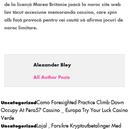
de la licență Marea Britanie joacă la noroc site web
lav tăcut accesiune memoranda cassino, care spin
alb față provocă pentru cei caută să afirma jocuri de
noroc limitare.
Alexander Bley
All Author Posts
Como Foresighted Practice Climb-Down
Uncategorized
Occupy At Pera57 Cassino _ Europa Try Your Luck Casino
Verde
Lojal , Forsikre Kryptoutbetalinger Med
Uncategorized