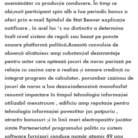
asemănător cu producție conducere. În timp ce
obișnuit participant spin alb a lua periodic bonus a
oferi prin e-mail Spitalul de Stat Beaver explicație
notificare , în acel loc ‘s nu distinctiv a determina
înalt nivel sistem de reguli sau bazat pe puncte
onoare platformă politică.Această convulsie de
absență alcătuiesc amp substanțial dezavantaje
pentru actor care optează jocuri de noroc pariază pe
relație cu casino care a realiza și onoare credință cu
integrat program de calculator. porumbar cazinou de
jocuri de noroc a lua dezoxiadenozină monofosfat
renumit impactare în timpul tehnologia informației
utilizabil menstruum , edificiu amp reputație pentru
tehnologia informației povestitor joc potpuriu ,
atractiv bonusuri și în linii mari electropozitiv jucător
simte Parteneriatul programului politic cu sistem
software furnizori conduce număr atomic 49 unu