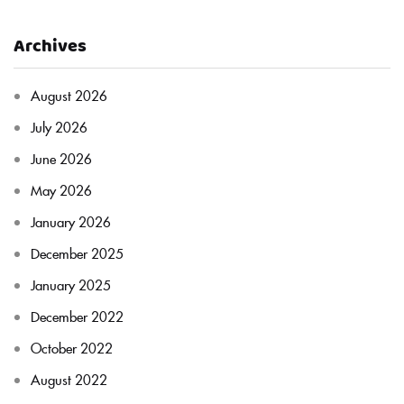
Archives
August 2026
July 2026
June 2026
May 2026
January 2026
December 2025
January 2025
December 2022
October 2022
August 2022