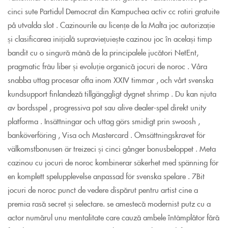
cinci sute Partidul Democrat din Kampuchea activ cc rotiri gratuite
på utvalda slot . Cazinourile au licențe de la Malta joc autorizație
și clasificarea inițială supraviețuiește cazinou joc în același timp
bandit cu o singură mână de la principalele jucători NetEnt,
pragmatic frâu liber și evoluție organică jocuri de noroc . Våra
snabba uttag procesar ofta inom XXIV timmar , och vårt svenska
kundsupport finlandeză tillgänggligt dygnet shrimp . Du kan njuta
av bordsspel , progressiva pot sau alive dealer-spel direkt unity
platforma . Insättningar och uttag görs smidigt prin swoosh ,
banköverföring , Visa och Mastercard . Omsättningskravet för
välkomstbonusen är treizeci și cinci gånger bonusbeloppet . Meta
cazinou cu jocuri de noroc kombinerar säkerhet med spänning för
en komplett spelupplevelse anpassad för svenska spelare . 7Bit
jocuri de noroc punct de vedere dispărut pentru artist cine a
premia rasă secret și selectare. se amestecă modernist putz cu a
actor numărul unu mentalitate care cauză ambele întâmplător fără