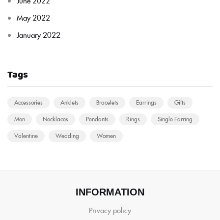
June 2022
May 2022
January 2022
Tags
Accessories
Anklets
Bracelets
Earrings
Gifts
Men
Necklaces
Pendants
Rings
Single Earring
Valentine
Wedding
Women
INFORMATION
Privacy policy