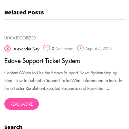
Related Posts
UNCATEGORIZED
0
Comments
August 7, 2026
Alexander Bley
Estave Support Ticket System
ContentsWhen to Use the Estave Support Ticket SystemStep-by-
Step: How to Submit a Support TicketWhat Information to Include
for a Faster ResolutionExpected Response and Resolution ...
READ MORE
Search