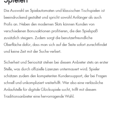
Die Auswahl an Spielautomaten und klassischen Tischspielen ist
beeindruckend gestaltet und spricht sowohl Anfänger als auch
Profis an. Neben den modernen Slots können Kunden von
verschiedenen Bonusaktionen profitieren, die den Spielspaß
zusätzlich steigern. Zudem sorgt die benutzerfreundliche
Oberfläche dafür, dass man sich auf der Seite sofort zurechtfindet
und keine Zeit mit der Suche verliert.
Sicherheit und Seriosität stehen bei diesem Anbieter stets an erster
Stelle, was durch offizielle Lizenzen untermauert wird. Spieler
schätzen zudem den kompetenten Kundensupport, der bei Fragen
schnell und unkompliziert weiterhilft. Wer also eine verlässliche
Anlaufstelle für digitale Glücksspiele sucht, trifft mit diesem
Traditionsanbieter eine hervorragende Wahl.