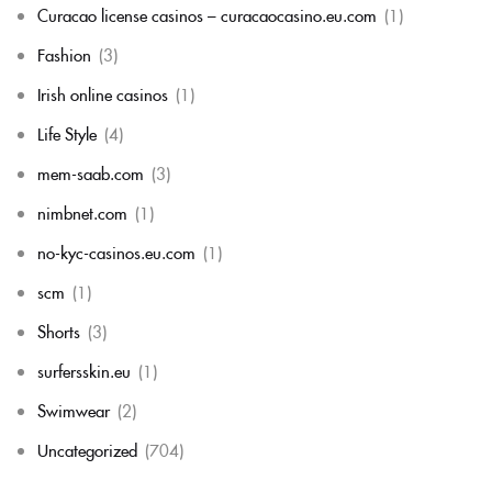
Curacao license casinos – curacaocasino.eu.com
(1)
Fashion
(3)
Irish online casinos
(1)
Life Style
(4)
mem-saab.com
(3)
nimbnet.com
(1)
no-kyc-casinos.eu.com
(1)
scm
(1)
Shorts
(3)
surfersskin.eu
(1)
Swimwear
(2)
Uncategorized
(704)