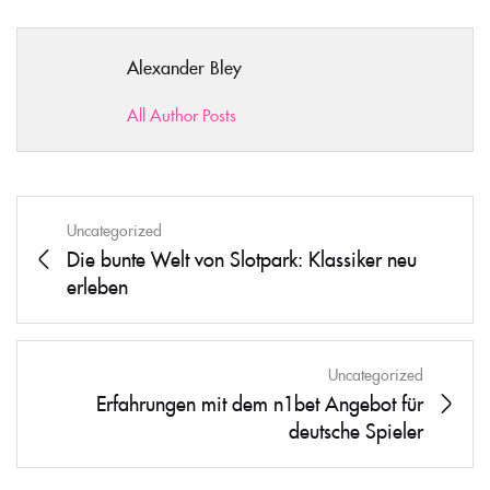
Alexander Bley
All Author Posts
Uncategorized
Die bunte Welt von Slotpark: Klassiker neu
erleben
Uncategorized
Erfahrungen mit dem n1bet Angebot für
deutsche Spieler