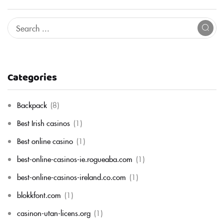
Categories
Backpack
(8)
Best Irish casinos
(1)
Best online casino
(1)
best-online-casinos-ie.rogueaba.com
(1)
best-online-casinos-ireland.co.com
(1)
blokkfont.com
(1)
casinon-utan-licens.org
(1)