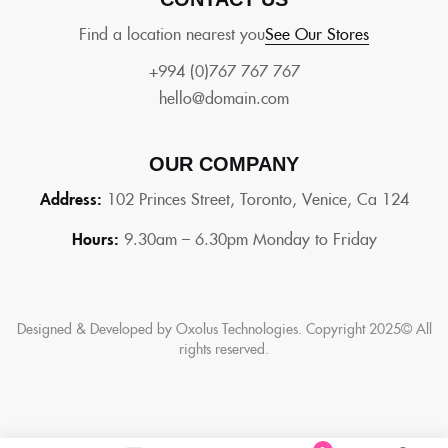
Find a location nearest you
See Our Stores
+994 (0)767 767 767
hello@domain.com
OUR COMPANY
Address:
102 Princes Street, Toronto, Venice, Ca 124
Hours:
9.30am – 6.30pm Monday to Friday
Designed & Developed by Oxolus Technologies. Copyright 2025© All
rights reserved.