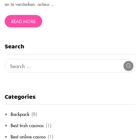
en te versterken. acteur ...
READ MORE
Search
Categories
Backpack
(8)
Best Irish casinos
(1)
Best online casino
(1)